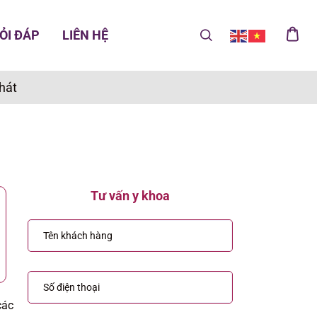
ỎI ĐÁP
LIÊN HỆ
phát
Tư vấn y khoa
các