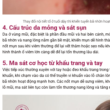
Thay đổi nội tiết tố ở tuổi dậy thì khiến tuyến bã nhờn h
4. Cấu trúc da mỏng và sát sụn
Da ở vùng mũi, đặc biệt là phần đầu mũi và hai bên cánh, m
bã nhờn và nang lông nằm gần bề mặt, khiến mụn dễ hình thàn
nốt mụn sau khi viêm thường để lại vết thâm hoặc sẹo nếu 
hình thành ổ viêm lớn càng dễ để lại tổn thương lâu dài.
5. Ma sát cơ học từ khẩu trang và tay
Việc tiếp xúc thường xuyên với tay hoặc đeo khẩu trang trong t
khuẩn, khi chạm vào da có thể truyền vi khuẩn vào lỗ chân lôn
bã nhờn hoạt động mạnh hơn. Các nốt mụn dễ sưng viêm, khó l
lỗ mũi, ma sát liên tục còn làm tổn thương nang lông và tăng