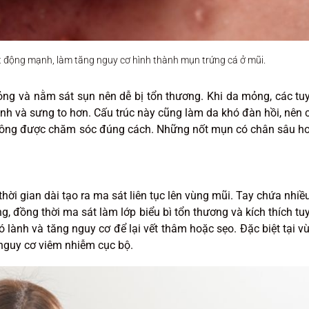
oạt động mạnh, làm tăng nguy cơ hình thành mụn trứng cá ở mũi.
ỏng và nằm sát sụn nên dễ bị tổn thương. Khi da mỏng, các tu
h và sưng to hơn. Cấu trúc này cũng làm da khó đàn hồi, nên 
không được chăm sóc đúng cách. Những nốt mụn có chân sâu h
hời gian dài tạo ra ma sát liên tục lên vùng mũi. Tay chứa nhiều
g, đồng thời ma sát làm lớp biểu bì tổn thương và kích thích tu
ành và tăng nguy cơ để lại vết thâm hoặc sẹo. Đặc biệt tại v
 nguy cơ viêm nhiễm cục bộ.