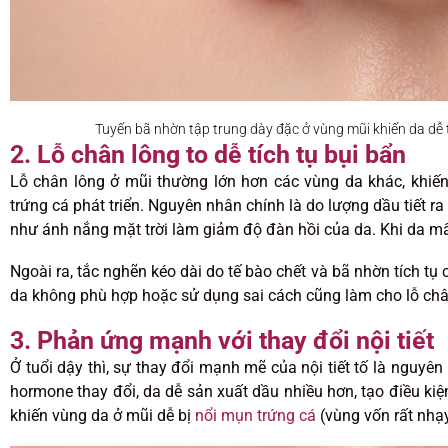
Tuyến bã nhờn tập trung dày đặc ở vùng mũi khiến da dễ ti
2. Lỗ chân lông to dễ tích tụ bụi bẩn
Lỗ chân lông ở mũi thường lớn hơn các vùng da khác, khiến 
trứng cá phát triển. Nguyên nhân chính là do lượng dầu tiết ra
như ánh nắng mặt trời làm giảm độ đàn hồi của da. Khi da mấ
Ngoài ra, tắc nghẽn kéo dài do tế bào chết và bã nhờn tích t
da không phù hợp hoặc sử dụng sai cách cũng làm cho lỗ chân
3. Phản ứng mạnh với thay đổi nội tiết
Ở tuổi dậy thì, sự thay đổi mạnh mẽ của nội tiết tố là nguy
hormone thay đổi, da dễ sản xuất dầu nhiều hơn, tạo điều kiệ
khiến vùng da ở mũi dễ bị
nổi mụn trứng cá
(vùng vốn rất nhạ