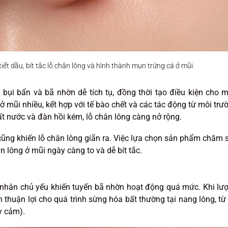
ết dầu, bít tắc lỗ chân lông và hình thành mụn trứng cá ở mũi.
bụi bẩn và bã nhờn dễ tích tụ, đồng thời tạo điều kiện cho 
 ở mũi nhiều, kết hợp với tế bào chết và các tác động từ môi trư
t nước và đàn hồi kém, lỗ chân lông càng nở rộng.
ụ cũng khiến lỗ chân lông giãn ra. Việc lựa chọn sản phẩm chăm 
 lông ở mũi ngày càng to và dễ bít tắc.
ên nhân chủ yếu khiến tuyến bã nhờn hoạt động quá mức. Khi lư
n thuận lợi cho quá trình sừng hóa bất thường tại nang lông, từ
y cảm).