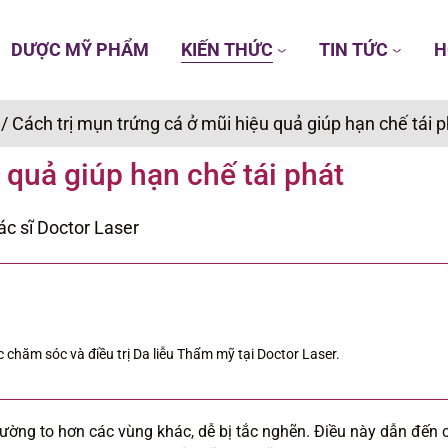
DƯỢC MỸ PHẨM
KIẾN THỨC
TIN TỨC
H
/
Cách trị mụn trứng cá ở mũi hiệu quả giúp hạn chế tái 
 quả giúp hạn chế tái phát
ác sĩ Doctor Laser
 chăm sóc và điều trị Da liễu Thẩm mỹ tại Doctor Laser.
 thường to hơn các vùng khác, dễ bị tắc nghẽn. Điều này dẫn đến 