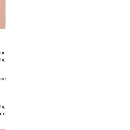
mụn
ờng
sóc
ợng
 đó