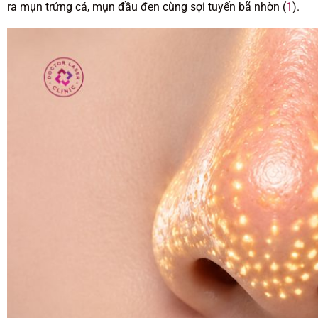
ra mụn trứng cá, mụn đầu đen cùng sợi tuyến bã nhờn (
1
).