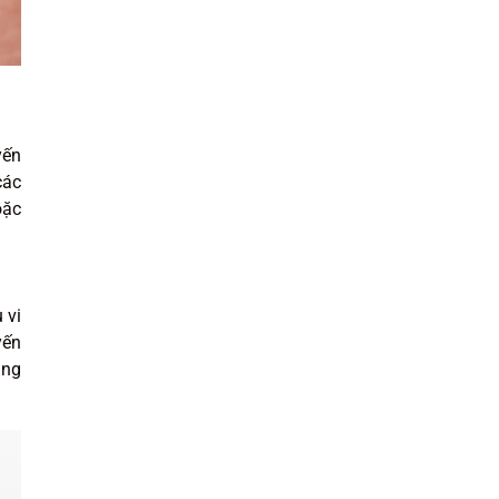
yến
các
oặc
 vi
yến
ùng