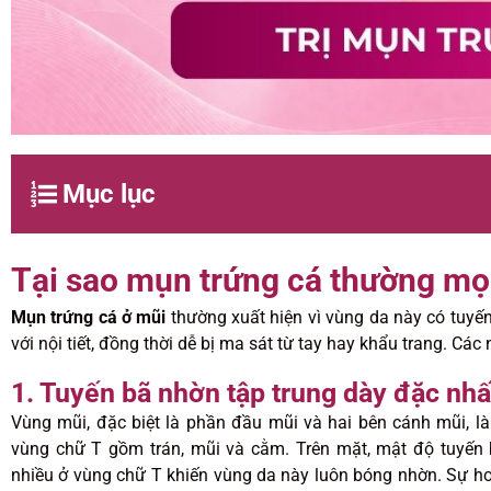
Mục lục
Tại sao mụn trứng cá thường mọ
Mụn trứng cá ở mũi
thường xuất hiện vì vùng da này có tuyế
với nội tiết, đồng thời dễ bị ma sát từ tay hay khẩu trang. C
1. Tuyến bã nhờn tập trung dày đặc nhấ
Vùng mũi, đặc biệt là phần đầu mũi và hai bên cánh mũi, là
vùng chữ T gồm trán, mũi và cằm. Trên mặt, mật độ tuyến 
nhiều ở vùng chữ T khiến vùng da này luôn bóng nhờn. Sự ho