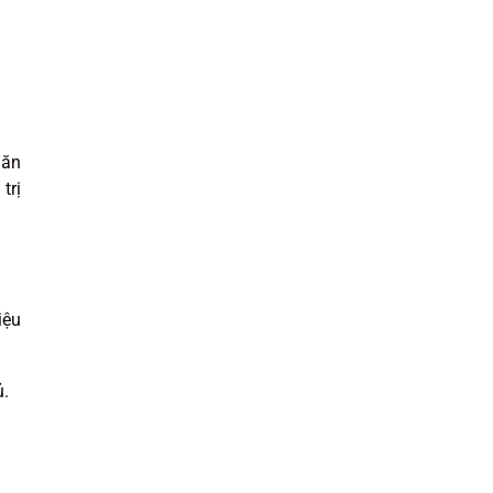
găn
trị
iệu
ủ.