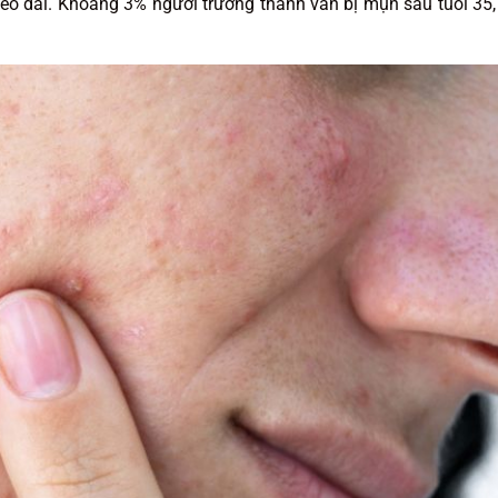
o dài. Khoảng 3% người trưởng thành vẫn bị mụn sau tuổi 35,