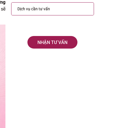
ứng
 sẽ