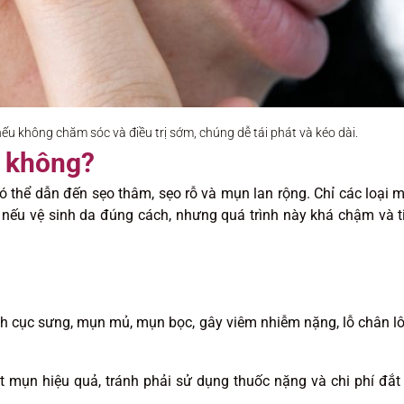
 không chăm sóc và điều trị sớm, chúng dễ tái phát và kéo dài.
i không?
 có thể dẫn đến sẹo thâm, sẹo rỗ và mụn lan rộng. Chỉ các loại 
ếu vệ sinh da đúng cách, nhưng quá trình này khá chậm và t
ành cục sưng, mụn mủ, mụn bọc, gây viêm nhiễm nặng, lỗ chân l
át mụn hiệu quả, tránh phải sử dụng thuốc nặng và chi phí đắt