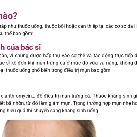
 nào?
áp như thuốc uống, thuốc bôi hoặc can thiệp tại các cơ sở da li
cụ thể bao gồm:
nh của bác sĩ
hân, vì chúng được hấp thụ vào cơ thể và tác động trực tiếp 
c sĩ kê đơn khi mụn trứng cá ở mức độ vừa và nặng, không 
oại thuốc uống phổ biến trong điều trị mụn bao gồm:
, clarithromycin… để điều trị mụn trứng cá. Thuốc kháng sinh g
tiết bã nhờn, từ đó làm giảm mụn. Trong trường hợp mụn nhẹ h
ông hiệu quả thì chuyển sang kháng sinh uống.