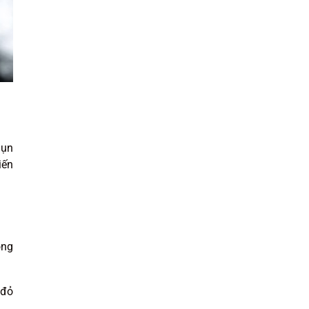
mụn
iến
ông
 đỏ