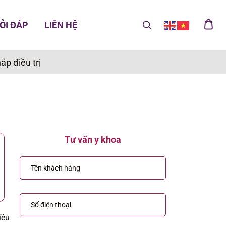
ỎI ĐÁP
LIÊN HỆ
p điều trị
Tư vấn y khoa
iều