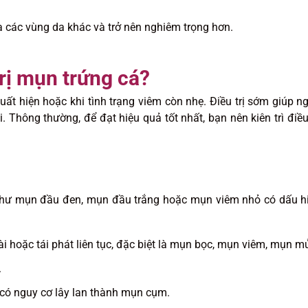
ra các vùng da khác và trở nên nghiêm trọng hơn.
rị mụn trứng cá?
uất hiện hoặc khi tình trạng viêm còn nhẹ. Điều trị sớm giúp n
 Thông thường, để đạt hiệu quả tốt nhất, bạn nên kiên trì điều 
 như mụn đầu đen, mụn đầu trắng hoặc mụn viêm nhỏ có dấu h
ài hoặc tái phát liên tục, đặc biệt là mụn bọc, mụn viêm, mụn m
.
 có nguy cơ lây lan thành mụn cụm.