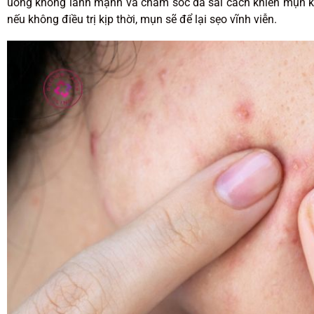
uống không lành mạnh và chăm sóc da sai cách khiến mụn ké
nếu không điều trị kịp thời, mụn sẽ để lại sẹo vĩnh viễn.