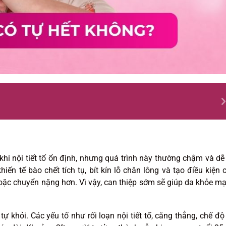
i nội tiết tố ổn định, nhưng quá trình này thường chậm và dễ 
ến tế bào chết tích tụ, bít kín lỗ chân lông và tạo điều kiện 
 hoặc chuyển nặng hơn. Vì vậy, can thiệp sớm sẽ giúp da khỏe m
ự khỏi. Các yếu tố như rối loạn nội tiết tố, căng thẳng, chế độ