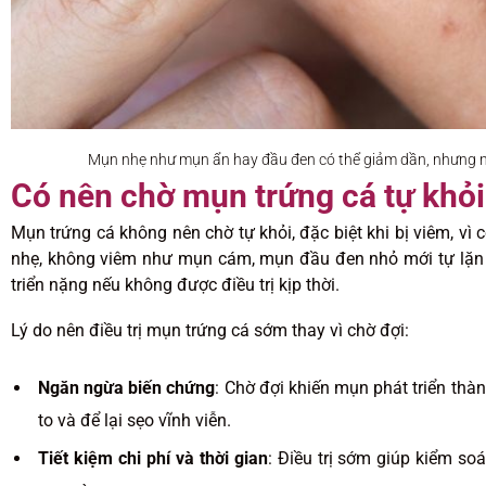
Mụn nhẹ như mụn ẩn hay đầu đen có thể giảm dần, nhưng nếu
Có nên chờ mụn trứng cá tự khỏ
Mụn trứng cá không nên chờ tự khỏi, đặc biệt khi bị viêm, vì
nhẹ, không viêm như mụn cám, mụn đầu đen nhỏ mới tự lặn n
triển nặng nếu không được điều trị kịp thời.
Lý do nên điều trị mụn trứng cá sớm thay vì chờ đợi:
Ngăn ngừa biến chứng
: Chờ đợi khiến mụn phát triển th
to và để lại sẹo vĩnh viễn.
Tiết kiệm chi phí và thời gian
: Điều trị sớm giúp kiểm so