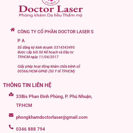
CÔNG TY CỔ PHẦN DOCTOR LASER S
P A
Số đăng ký kinh doanh: 0314343495
được cấp bởi Sở Kế hoạch và Đầu tư
TP.HCM ngày 11/04/2017
Giấy phép hoạt động khám chữa bệnh số
00566/HCM-GPHD (Sở Y tế TP.HCM)
THÔNG TIN LIÊN HỆ
33Bis Phan Đình Phùng, P. Phú Nhuận,
TP.HCM
phongkhamdoctorlaser@gmail.com
0346 888 794