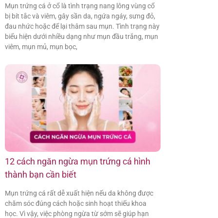
Mụn trứng cá ở cổ là tình trạng nang lông vùng cổ
bị bít tắc và viêm, gây sần da, ngứa ngáy, sưng đỏ,
đau nhức hoặc để lại thâm sau mụn. Tình trạng này
biểu hiện dưới nhiều dạng như mụn đầu trắng, mụn
viêm, mụn mủ, mụn bọc,
12 cách ngăn ngừa mụn trứng cá hình
thành bạn cần biết
Mụn trứng cá rất dễ xuất hiện nếu da không được
chăm sóc đúng cách hoặc sinh hoạt thiếu khoa
học. Vì vậy, việc phòng ngừa từ sớm sẽ giúp hạn