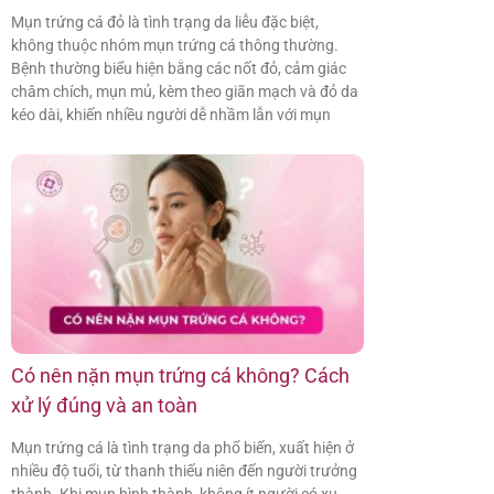
Mụn trứng cá đỏ là tình trạng da liễu đặc biệt,
không thuộc nhóm mụn trứng cá thông thường.
Bệnh thường biểu hiện bằng các nốt đỏ, cảm giác
châm chích, mụn mủ, kèm theo giãn mạch và đỏ da
kéo dài, khiến nhiều người dễ nhầm lẫn với mụn
Có nên nặn mụn trứng cá không? Cách
xử lý đúng và an toàn
Mụn trứng cá là tình trạng da phổ biến, xuất hiện ở
nhiều độ tuổi, từ thanh thiếu niên đến người trưởng
thành. Khi mụn hình thành, không ít người có xu