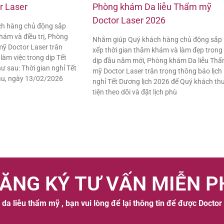
r Laser
Phòng khám Da liễu Thẩm mỹ
Doctor Laser 2026
h hàng chủ động sắp
hám và điều trị, Phòng
Nhằm giúp Quý khách hàng chủ động sắp
ỹ Doctor Laser trân
xếp thời gian thăm khám và làm đẹp trong
 làm việc trong dịp Tết
dịp đầu năm mới, Phòng khám Da liễu Th
 sau: Thời gian nghỉ Tết
mỹ Doctor Laser trân trọng thông báo lịch
áu, ngày 13/02/2026
nghỉ Tết Dương lịch 2026 để Quý khách th
tiện theo dõi và đặt lịch phù
ĂNG KÝ TƯ VẤN MIỄN P
da liễu thẩm mỹ , bạn vui lòng để lại thông tin để được Doctor