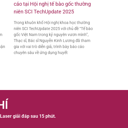
cáo tại Hội nghị tế bào gốc thường
niên SCI TechUpdate 2025
Trong khuôn khổ Hội nghị khoa học thường
niên SCI TechUpdate 2025 với chủ đề “Tế bào
ẩm
gốc Việt Nam trong kỷ nguyên vươn mình”,
Thạc sĩ, Bác sĩ Nguyễn Kinh Lương đã tham
uận
gia với vai trò diễn giả, trình bày báo cáo
chuyên sâu về ứng dụng huyết
HÍ
 Laser giải đáp sau 15 phút.