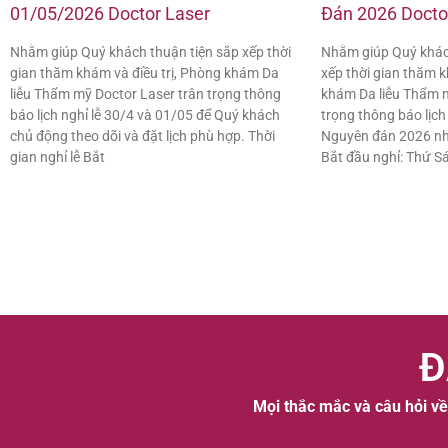
01/05/2026 Doctor Laser
Đán 2026 Docto
Nhằm giúp Quý khách thuận tiện sắp xếp thời
Nhằm giúp Quý khác
gian thăm khám và điều trị, Phòng khám Da
xếp thời gian thăm k
liễu Thẩm mỹ Doctor Laser trân trọng thông
khám Da liễu Thẩm m
báo lịch nghỉ lễ 30/4 và 01/05 để Quý khách
trọng thông báo lịch
chủ động theo dõi và đặt lịch phù hợp. Thời
Nguyên đán 2026 như
gian nghỉ lễ Bắt
Bắt đầu nghỉ: Thứ S
Đ
Mọi thắc mắc và câu hỏi về 