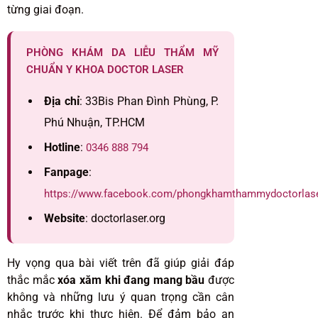
từng giai đoạn.
PHÒNG KHÁM DA LIỄU THẨM MỸ
CHUẨN Y KHOA DOCTOR LASER
Địa chỉ
: 33Bis Phan Đình Phùng, P.
Phú Nhuận, TP.HCM
Hotline
:
0346 888 794
Fanpage
:
https://www.facebook.com/phongkhamthammydoctorlas
Website
: doctorlaser.org
Hy vọng qua bài viết trên đã giúp giải đáp
thắc mắc
xóa xăm khi đang mang bầu
được
không và những lưu ý quan trọng cần cân
nhắc trước khi thực hiện. Để đảm bảo an