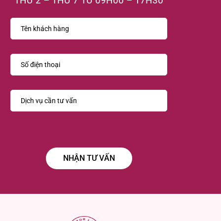
THỨ 2 – THỨ 7 TỪ 09H00 – 17H30