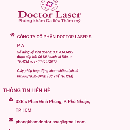
CÔNG TY CỔ PHẦN DOCTOR LASER S
P A
Số đăng ký kinh doanh: 0314343495
được cấp bởi Sở Kế hoạch và Đầu tư
TP.HCM ngày 11/04/2017
Giấy phép hoạt động khám chữa bệnh số
00566/HCM-GPHD (Sở Y tế TP.HCM)
THÔNG TIN LIÊN HỆ
33Bis Phan Đình Phùng, P. Phú Nhuận,
TP.HCM
phongkhamdoctorlaser@gmail.com