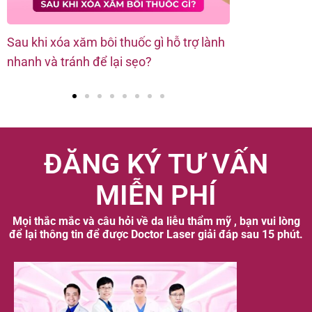
Sau khi xóa xăm bôi thuốc gì hỗ trợ lành
Xóa hình xăm 
nhanh và tránh để lại sẹo?
theo từng vị t
ĐĂNG KÝ TƯ VẤN
MIỄN PHÍ
Mọi thắc mắc và câu hỏi về da liễu thẩm mỹ , bạn vui lòng
để lại thông tin để được Doctor Laser giải đáp sau 15 phút.