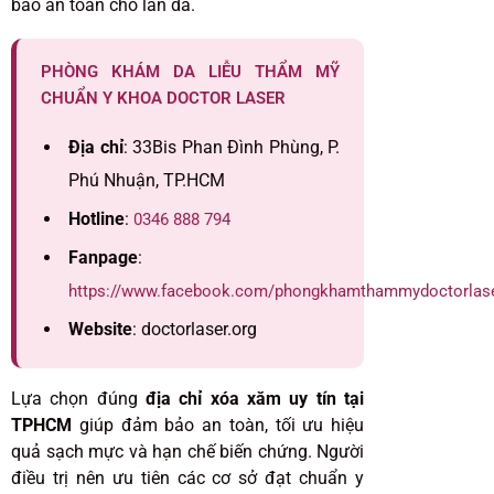
bảo an toàn cho làn da.
PHÒNG KHÁM DA LIỄU THẨM MỸ
CHUẨN Y KHOA DOCTOR LASER
Địa chỉ
: 33Bis Phan Đình Phùng, P.
Phú Nhuận, TP.HCM
Hotline
:
0346 888 794
Fanpage
:
https://www.facebook.com/phongkhamthammydoctorlas
Website
: doctorlaser.org
Lựa chọn đúng
địa chỉ xóa xăm uy tín tại
TPHCM
giúp đảm bảo an toàn, tối ưu hiệu
quả sạch mực và hạn chế biến chứng. Người
điều trị nên ưu tiên các cơ sở đạt chuẩn y