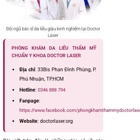
Đội ngũ bác sĩ da liễu giàu kinh nghiệm tại Doctor
Laser
PHÒNG KHÁM DA LIỄU THẨM MỸ
CHUẨN Y KHOA DOCTOR LASER
Địa chỉ
: 33Bis Phan Đình Phùng, P.
Phú Nhuận, TP.HCM
Hotline
:
0346 888 794
Fanpage
:
https://www.facebook.com/phongkhamthammydoctorlas
Website
: doctorlaser.org