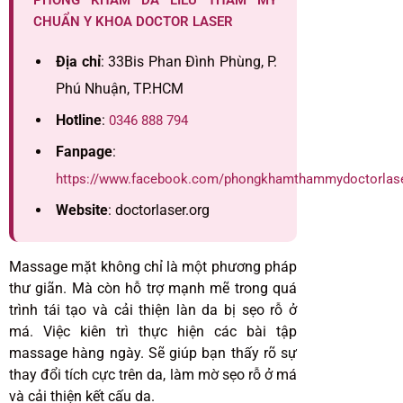
PHÒNG KHÁM DA LIỄU THẨM MỸ
CHUẨN Y KHOA DOCTOR LASER
Địa chỉ
: 33Bis Phan Đình Phùng, P.
Phú Nhuận, TP.HCM
Hotline
:
0346 888 794
Fanpage
:
https://www.facebook.com/phongkhamthammydoctorlas
Website
: doctorlaser.org
Massage mặt không chỉ là một phương pháp
thư giãn. Mà còn hỗ trợ mạnh mẽ trong quá
trình tái tạo và cải thiện làn da bị sẹo rỗ ở
má. Việc kiên trì thực hiện các bài tập
massage hàng ngày. Sẽ giúp bạn thấy rõ sự
thay đổi tích cực trên da, làm mờ sẹo rỗ ở má
và cải thiện kết cấu da.