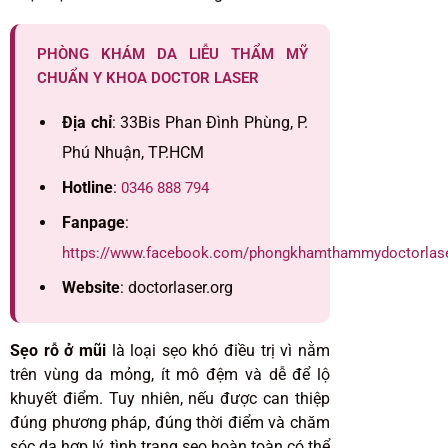
PHÒNG KHÁM DA LIỄU THẨM MỸ
CHUẨN Y KHOA DOCTOR LASER
Địa chỉ
: 33Bis Phan Đình Phùng, P.
Phú Nhuận, TP.HCM
Hotline
:
0346 888 794
Fanpage
:
https://www.facebook.com/phongkhamthammydoctorlas
Website
: doctorlaser.org
Sẹo rỗ ở mũi
là loại sẹo khó điều trị vì nằm
trên vùng da mỏng, ít mô đệm và dễ để lộ
khuyết điểm. Tuy nhiên, nếu được can thiệp
đúng phương pháp, đúng thời điểm và chăm
sóc da hợp lý, tình trạng sẹo hoàn toàn có thể