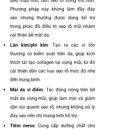
đều màu hơn, làm sẹo rỗ trông mờ hơn.
Phương pháp này không làm đầy đáy
sẹo nhưng thường được dùng bổ trợ
trong phác đồ điều trị sẹo rỗ mũi nhằm
cải thiện bề mặt da.
Lăn kim/phi kim
: Tạo ra các vi tổn
thương có kiểm soát trên da, giúp kích
thích tái tạo collagen tại vùng mũi, từ đó
cải thiện dần các loại sẹo rỗ mức độ nhẹ
đến trung bình.
Mài da vi điểm
: Tác động nông trên bề
mặt da vùng mũi, giúp làm mịn và giảm
sần sùi quanh sẹo rỗ, nhưng không xử lý
đáy sẹo nên chỉ mang tính hỗ trợ.
Tiêm meso
: Cung cấp dưỡng chất cho