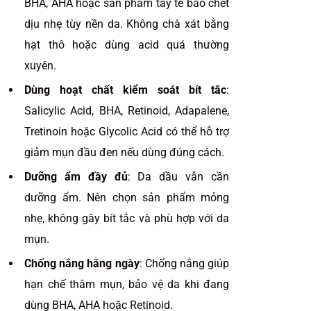
BHA, AHA hoặc sản phẩm tẩy tế bào chết
dịu nhẹ tùy nền da. Không chà xát bằng
hạt thô hoặc dùng acid quá thường
xuyên.
Dùng hoạt chất kiểm soát bít tắc
:
Salicylic Acid, BHA, Retinoid, Adapalene,
Tretinoin hoặc Glycolic Acid có thể hỗ trợ
giảm mụn đầu đen nếu dùng đúng cách.
Dưỡng ẩm đầy đủ
: Da dầu vẫn cần
dưỡng ẩm. Nên chọn sản phẩm mỏng
nhẹ, không gây bít tắc và phù hợp với da
mụn.
Chống nắng hằng ngày
: Chống nắng giúp
hạn chế thâm mụn, bảo vệ da khi đang
dùng BHA, AHA hoặc Retinoid.