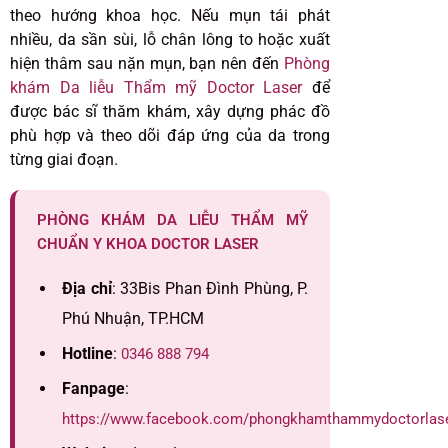
theo hướng khoa học. Nếu mụn tái phát
nhiều, da sần sùi, lỗ chân lông to hoặc xuất
hiện thâm sau nặn mụn, bạn nên đến
Phòng
khám Da liễu Thẩm mỹ Doctor Laser
để
được bác sĩ thăm khám, xây dựng phác đồ
phù hợp và theo dõi đáp ứng của da trong
từng giai đoạn.
PHÒNG KHÁM DA LIỄU THẨM MỸ
CHUẨN Y KHOA DOCTOR LASER
Địa chỉ
: 33Bis Phan Đình Phùng, P.
Phú Nhuận, TP.HCM
Hotline
:
0346 888 794
Fanpage
:
https://www.facebook.com/phongkhamthammydoctorlas