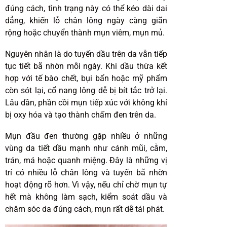
đúng cách, tình trạng này có thể kéo dài dai
dẳng, khiến lỗ chân lông ngày càng giãn
rộng hoặc chuyển thành mụn viêm, mụn mủ.
Nguyên nhân là do tuyến dầu trên da vẫn tiếp
tục tiết bã nhờn mỗi ngày. Khi dầu thừa kết
hợp với tế bào chết, bụi bẩn hoặc mỹ phẩm
còn sót lại, cổ nang lông dễ bị bít tắc trở lại.
Lâu dần, phần cồi mụn tiếp xúc với không khí
bị oxy hóa và tạo thành chấm đen trên da.
Mụn đầu đen thường gặp nhiều ở những
vùng da tiết dầu mạnh như cánh mũi, cằm,
trán, má hoặc quanh miệng. Đây là những vị
trí có nhiều lỗ chân lông và tuyến bã nhờn
hoạt động rõ hơn. Vì vậy, nếu chỉ chờ mụn tự
hết mà không làm sạch, kiểm soát dầu và
chăm sóc da đúng cách, mụn rất dễ tái phát.