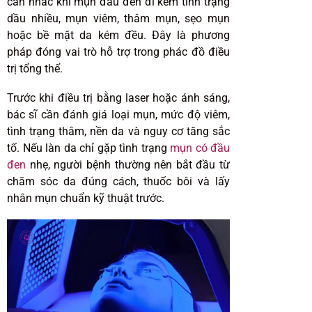
cân nhắc khi mụn đầu đen đi kèm tình trạng
dầu nhiều, mụn viêm, thâm mụn, sẹo mụn
hoặc bề mặt da kém đều. Đây là phương
pháp đóng vai trò hỗ trợ trong phác đồ điều
trị tổng thể.
Trước khi điều trị bằng laser hoặc ánh sáng,
bác sĩ cần đánh giá loại mụn, mức độ viêm,
tình trạng thâm, nền da và nguy cơ tăng sắc
tố. Nếu làn da chỉ gặp tình trạng
mụn có đầu
đen
nhẹ, người bệnh thường nên bắt đầu từ
chăm sóc da đúng cách, thuốc bôi và lấy
nhân mụn chuẩn kỹ thuật trước.