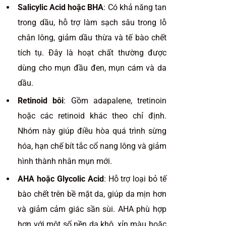
Salicylic Acid hoặc BHA
: Có khả năng tan
trong dầu, hỗ trợ làm sạch sâu trong lỗ
chân lông, giảm dầu thừa và tế bào chết
tích tụ. Đây là hoạt chất thường được
dùng cho mụn đầu đen, mụn cám và da
dầu.
Retinoid bôi
: Gồm adapalene, tretinoin
hoặc các retinoid khác theo chỉ định.
Nhóm này giúp điều hòa quá trình sừng
hóa, hạn chế bít tắc cổ nang lông và giảm
hình thành nhân mụn mới.
AHA hoặc Glycolic Acid
: Hỗ trợ loại bỏ tế
bào chết trên bề mặt da, giúp da mịn hơn
và giảm cảm giác sần sùi. AHA phù hợp
hơn với một số nền da khô, xỉn màu hoặc