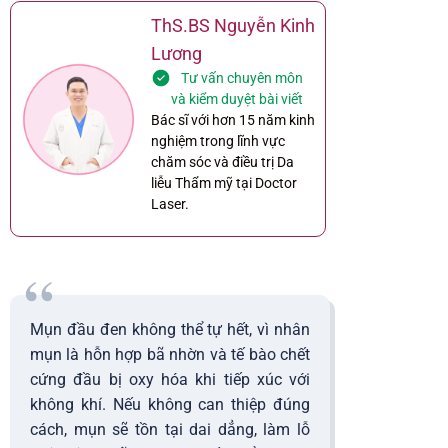
ThS.BS Nguyễn Kinh
Lương
Tư vấn chuyên môn
và kiểm duyệt bài viết
Bác sĩ với hơn 15 năm kinh
nghiệm trong lĩnh vực
chăm sóc và điều trị Da
liễu Thẩm mỹ tại Doctor
Laser.
“
Mụn đầu đen không thể tự hết, vì nhân
mụn là hỗn hợp bã nhờn và tế bào chết
cứng đầu bị oxy hóa khi tiếp xúc với
không khí. Nếu không can thiệp đúng
cách, mụn sẽ tồn tại dai dẳng, làm lỗ