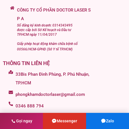
CÔNG TY CỔ PHẦN DOCTOR LASER S
P A
Số đăng ký kinh doanh: 0314343495
được cấp bởi Sở Kế hoạch và Đầu tư
TP.HCM ngày 11/04/2017
Giấy phép hoạt động khám chữa bệnh số
00566/HCM-GPHD (Sở Y tế TP.HCM)
THÔNG TIN LIÊN HỆ
33Bis Phan Đình Phùng, P. Phú Nhuận,
TP.HCM
phongkhamdoctorlaser@gmail.com
0346 888 794
0909 027 475
Gọi ngay
Messenger
Zalo
Thứ 2 - Thứ 7 từ 09:00 đến 17:30