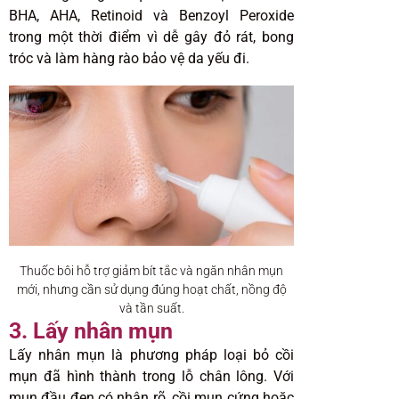
BHA, AHA, Retinoid và Benzoyl Peroxide
trong một thời điểm vì dễ gây đỏ rát, bong
tróc và làm hàng rào bảo vệ da yếu đi.
Thuốc bôi hỗ trợ giảm bít tắc và ngăn nhân mụn
mới, nhưng cần sử dụng đúng hoạt chất, nồng độ
và tần suất.
3. Lấy nhân mụn
Lấy nhân mụn là phương pháp loại bỏ cồi
mụn đã hình thành trong lỗ chân lông. Với
mụn đầu đen có nhân rõ, cồi mụn cứng hoặc