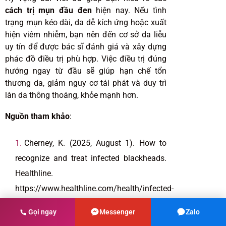
cách trị mụn đầu đen
hiện nay. Nếu tình
trạng mụn kéo dài, da dễ kích ứng hoặc xuất
hiện viêm nhiễm, bạn nên đến cơ sở da liễu
uy tín để được bác sĩ đánh giá và xây dựng
phác đồ điều trị phù hợp. Việc điều trị đúng
hướng ngay từ đầu sẽ giúp hạn chế tổn
thương da, giảm nguy cơ tái phát và duy trì
làn da thông thoáng, khỏe mạnh hơn.
Nguồn tham khảo
:
Cherney, K. (2025, August 1). How to
recognize and treat infected blackheads.
Healthline.
https://www.healthline.com/health/infected-
blackhead
Gọi ngay
Messenger
Zalo
Cherney, K. (2026, February 12). 12