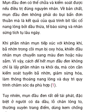
Mụn đầu đen có thể chữa và kiểm soát được
nếu điều trị đúng nguyên nhân. Về bản chất,
mụn đầu đen không phải do bụi bẩn đơn
thuần mà là kết quả của quá trình bít tắc cổ
nang lông bởi dầu thừa, tế bào sừng và nhân
sừng tích tụ lâu ngày.
Khi phần nhân mụn tiếp xúc với không khí,
bã nhờn trong cồi mụn bị oxy hóa, khiến đầu
nhân mụn chuyển sang màu đen hoặc nâu
sẫm. Vì vậy,
cách để hết mụn đầu đen
không
chỉ là lấy phần nhân ra khỏi da, mà còn cần
kiểm soát tuyến bã nhờn, giảm sừng hóa,
làm thông thoáng nang lông và duy trì quy
trình chăm sóc da phù hợp (
1
).
Tuy nhiên, mụn đầu đen rất dễ tái phát, đặc
biệt ở người có da dầu, lỗ chân lông to,
thường xuyên trang điểm, dùng kem chống