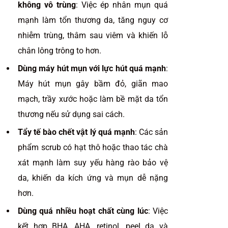
không vô trùng
: Việc ép nhân mụn quá
mạnh làm tổn thương da, tăng nguy cơ
nhiễm trùng, thâm sau viêm và khiến lỗ
chân lông trông to hơn.
Dùng máy hút mụn với lực hút quá mạnh
:
Máy hút mụn gây bầm đỏ, giãn mao
mạch, trầy xước hoặc làm bề mặt da tổn
thương nếu sử dụng sai cách.
Tẩy tế bào chết vật lý quá mạnh
: Các sản
phẩm scrub có hạt thô hoặc thao tác chà
xát mạnh làm suy yếu hàng rào bảo vệ
da, khiến da kích ứng và mụn dễ nặng
hơn.
Dùng quá nhiều hoạt chất cùng lúc
: Việc
kết hợp BHA, AHA, retinol, peel da và