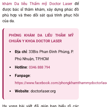
khám Da liễu Thẩm mỹ Doctor Laser
để
được bác sĩ thăm khám, xây dựng phác đồ
phù hợp và theo dõi sát quá trình phục hồi
của da.
PHÒNG KHÁM DA LIỄU THẨM MỸ
CHUẨN Y KHOA DOCTOR LASER
Địa chỉ
: 33Bis Phan Đình Phùng, P.
Phú Nhuận, TP.HCM
Hotline
:
0346 888 794
Fanpage
:
https://www.facebook.com/phongkhamthammydoctorlas
Website
: doctorlaser.org
Hy vọng bài viết đã giúp bạn hiểu rõ các