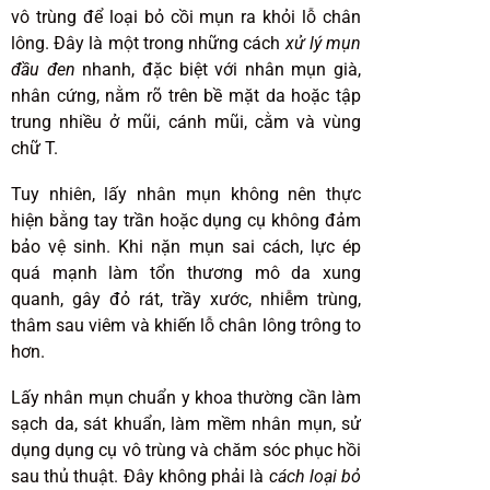
vô trùng để loại bỏ cồi mụn ra khỏi lỗ chân
lông. Đây là một trong những cách
xử lý mụn
đầu đen
nhanh, đặc biệt với nhân mụn già,
nhân cứng, nằm rõ trên bề mặt da hoặc tập
trung nhiều ở mũi, cánh mũi, cằm và vùng
chữ T.
Tuy nhiên, lấy nhân mụn không nên thực
hiện bằng tay trần hoặc dụng cụ không đảm
bảo vệ sinh. Khi nặn mụn sai cách, lực ép
quá mạnh làm tổn thương mô da xung
quanh, gây đỏ rát, trầy xước, nhiễm trùng,
thâm sau viêm và khiến lỗ chân lông trông to
hơn.
Lấy nhân mụn chuẩn y khoa thường cần làm
sạch da, sát khuẩn, làm mềm nhân mụn, sử
dụng dụng cụ vô trùng và chăm sóc phục hồi
sau thủ thuật. Đây không phải là
cách loại bỏ