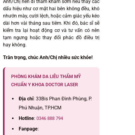
Anh/Chị nên đi thăm khám sớm nếu thấy các
dấu hiệu như cơ mặt hai bên không đều, khó
nhướn mày, cười lệch, hoặc cảm giác yếu kéo
dài hơn vài tháng sau tiêm. Khi đó, bác sĩ sẽ
kiểm tra lại hoạt động cơ và tư vấn có nên
tạm ngưng hoặc thay đổi phác đồ điều trị
hay không.
Trân trọng, chúc Anh/Chị nhiều sức khỏe!
PHÒNG KHÁM DA LIỄU THẨM MỸ
CHUẨN Y KHOA DOCTOR LASER
Địa chỉ
: 33Bis Phan Đình Phùng, P.
Phú Nhuận, TP.HCM
Hotline
:
0346 888 794
Fanpage
: