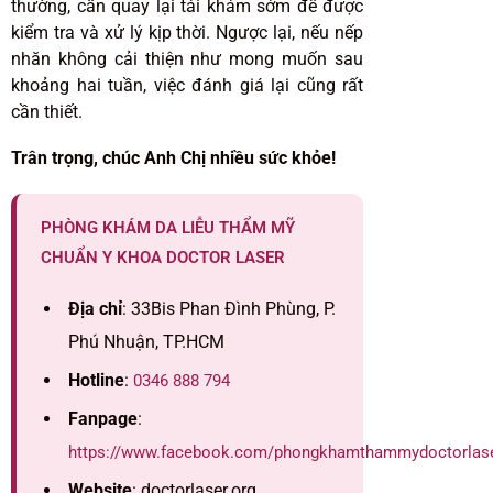
thường, cần quay lại tái khám sớm để được
kiểm tra và xử lý kịp thời. Ngược lại, nếu nếp
nhăn không cải thiện như mong muốn sau
khoảng hai tuần, việc đánh giá lại cũng rất
cần thiết.
Trân trọng, chúc Anh Chị nhiều sức khỏe!
PHÒNG KHÁM DA LIỄU THẨM MỸ
CHUẨN Y KHOA DOCTOR LASER
Địa chỉ
: 33Bis Phan Đình Phùng, P.
Phú Nhuận, TP.HCM
Hotline
:
0346 888 794
Fanpage
:
https://www.facebook.com/phongkhamthammydoctorlas
Website
: doctorlaser.org