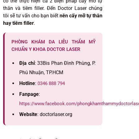
có thể thực hiện cả 2 biện pháp cấy mỡ tự
thân và tiêm filler. Đến Doctor Laser chúng
tôi sẽ tư vấn cho bạn biết
nên cấy mỡ tự thân
hay tiêm filler
.
PHÒNG KHÁM DA LIỄU THẨM MỸ
CHUẨN Y KHOA DOCTOR LASER
Địa chỉ
: 33Bis Phan Đình Phùng, P.
Phú Nhuận, TP.HCM
Hotline
:
0346 888 794
Fanpage
:
https://www.facebook.com/phongkhamthammydoctorlas
Website
: doctorlaser.org