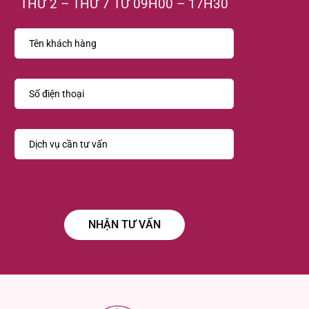
THỨ 2 – THỨ 7 TỪ 09H00 – 17H30