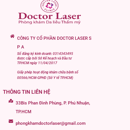
CÔNG TY CỔ PHẦN DOCTOR LASER S
P A
Số đăng ký kinh doanh: 0314343495
được cấp bởi Sở Kế hoạch và Đầu tư
TP.HCM ngày 11/04/2017
Giấy phép hoạt động khám chữa bệnh số
00566/HCM-GPHD (Sở Y tế TP.HCM)
THÔNG TIN LIÊN HỆ
33Bis Phan Đình Phùng, P. Phú Nhuận,
TP.HCM
phongkhamdoctorlaser@gmail.com