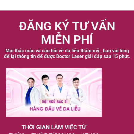
ĐĂNG KÝ TƯ VẤN
MIỄN PHÍ
Mọi thắc mắc và câu hỏi về da liễu thẩm mỹ , bạn vui lòng
để lại thông tin để được Doctor Laser giải đáp sau 15 phút.
THỜI GIAN LÀM VIỆC TỪ