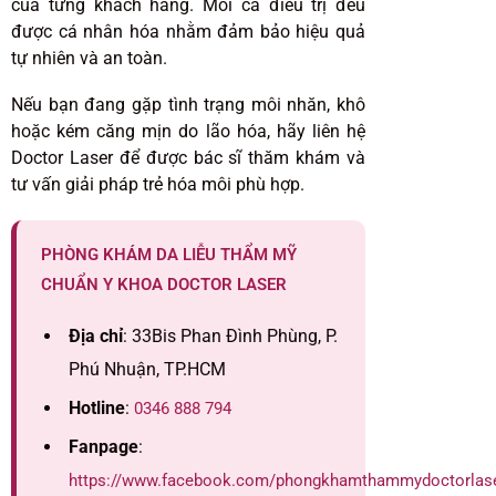
của từng khách hàng. Mỗi ca điều trị đều
được cá nhân hóa nhằm đảm bảo hiệu quả
tự nhiên và an toàn.
Nếu bạn đang gặp tình trạng môi nhăn, khô
hoặc kém căng mịn do lão hóa, hãy liên hệ
Doctor Laser để được bác sĩ thăm khám và
tư vấn giải pháp trẻ hóa môi phù hợp.
PHÒNG KHÁM DA LIỄU THẨM MỸ
CHUẨN Y KHOA DOCTOR LASER
Địa chỉ
: 33Bis Phan Đình Phùng, P.
Phú Nhuận, TP.HCM
Hotline
:
0346 888 794
Fanpage
:
https://www.facebook.com/phongkhamthammydoctorlas