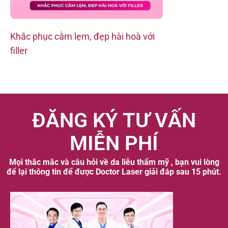
Khắc phục cằm lẹm, đẹp hài hoà với
Sau 2 buổi tiê
filler
hõm mắt
ĐĂNG KÝ TƯ VẤN
MIỄN PHÍ
Mọi thắc mắc và câu hỏi về da liễu thẩm mỹ , bạn vui lòng
để lại thông tin để được Doctor Laser giải đáp sau 15 phút.