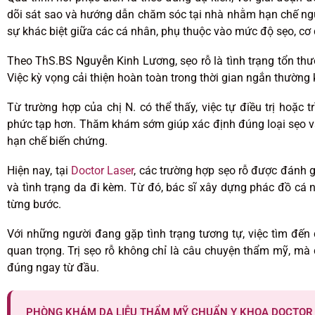
dõi sát sao và hướng dẫn chăm sóc tại nhà nhằm hạn chế nguy
sự khác biệt giữa các cá nhân, phụ thuộc vào mức độ sẹo, cơ
Theo ThS.BS Nguyễn Kinh Lương, sẹo rỗ là tình trạng tổn thư
Việc kỳ vọng cải thiện hoàn toàn trong thời gian ngắn thường 
Từ trường hợp của chị N. có thể thấy, việc tự điều trị hoặc 
phức tạp hơn. Thăm khám sớm giúp xác định đúng loại sẹo và 
hạn chế biến chứng.
Hiện nay, tại
Doctor Laser
, các trường hợp sẹo rỗ được đánh gi
và tình trạng da đi kèm. Từ đó, bác sĩ xây dựng phác đồ cá 
từng bước.
Với những người đang gặp tình trạng tương tự, việc tìm đến 
quan trọng. Trị sẹo rỗ không chỉ là câu chuyện thẩm mỹ, mà c
đúng ngay từ đầu.
PHÒNG KHÁM DA LIỄU THẨM MỸ CHUẨN Y KHOA DOCTOR