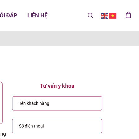
ỎI ĐÁP
LIÊN HỆ
Tư vấn y khoa
ông