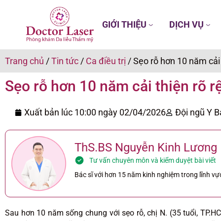
GIỚI THIỆU
DỊCH VỤ
Trang chủ
/
Tin tức
/
Ca điều trị
/
Sẹo rỗ hơn 10 năm cải t
Sẹo rỗ hơn 10 năm cải thiện rõ rệt
Xuất bản lúc 10:00 ngày
02/04/2026
Đội ngũ Y B
ThS.BS Nguyễn Kinh Lương
Tư vấn chuyên môn và kiểm duyệt bài viết
Bác sĩ với hơn 15 năm kinh nghiệm trong lĩnh vực
Sau hơn 10 năm sống chung với sẹo rỗ, chị N. (35 tuổi, TP.H