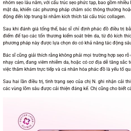
nhóm sẹo lâu năm, với cấu trúc sẹo phức tạp, bao gồm nhiều 
mặt da, khiến các phương pháp chăm sóc thông thường hoặc ca
động đến lớp trung bì nhằm kích thích tái cấu trúc collagen.
Sau khi đánh giá tổng thể, bác sĩ chỉ định phác đồ điều trị 
điểm để tạo các tổn thương kiểm soát trên da, từ đó kích thí
phương pháp này được lựa chọn do có khả năng tác động sâu
Bác sĩ cũng giải thích rằng không phải mọi trường hợp sẹo r
nhạy cảm, đang viêm nhiễm da, hoặc có cơ địa dễ tăng sắc tố
việc thăm khám trực tiếp và cá nhân hóa phác đồ là yếu tố quan
Sau hai lần điều trị, tình trạng sẹo của chị N. ghi nhận cải 
các vùng lõm sâu được cải thiện đáng kể. Chị cũng cho biết 