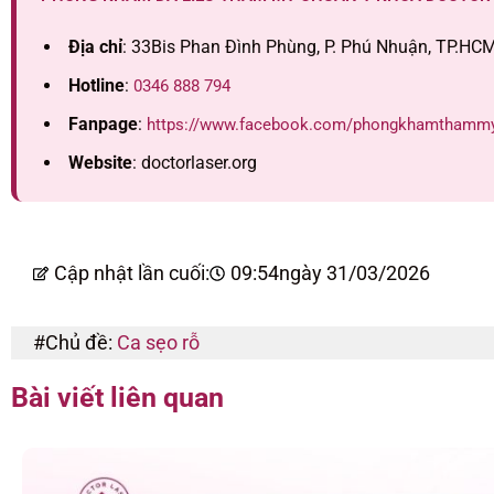
Địa chỉ
: 33Bis Phan Đình Phùng, P. Phú Nhuận, TP.HC
Hotline
:
0346 888 794
Fanpage
:
https://www.facebook.com/phongkhamthammy
Website
: doctorlaser.org
Cập nhật lần cuối:
09:54
ngày 31/03/2026
#Chủ đề:
Ca sẹo rỗ
Bài viết liên quan