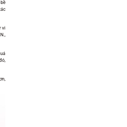
 bề
tác
 vi
N.,
quá
đó,
ơn,