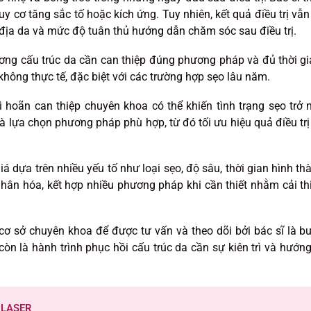
 cơ tăng sắc tố hoặc kích ứng. Tuy nhiên, kết quả điều trị vẫn
 địa da và mức độ tuân thủ hướng dẫn chăm sóc sau điều trị.
ơng cấu trúc da cần can thiệp đúng phương pháp và đủ thời gi
không thực tế, đặc biệt với các trường hợp sẹo lâu năm.
trì hoãn can thiệp chuyên khoa có thể khiến tình trạng sẹo trở 
lựa chọn phương pháp phù hợp, từ đó tối ưu hiệu quả điều trị
á dựa trên nhiều yếu tố như loại sẹo, độ sâu, thời gian hình th
nhân hóa, kết hợp nhiều phương pháp khi cần thiết nhằm cải th
cơ sở chuyên khoa để được tư vấn và theo dõi bởi bác sĩ là b
òn là hành trình phục hồi cấu trúc da cần sự kiên trì và hướng
 LASER