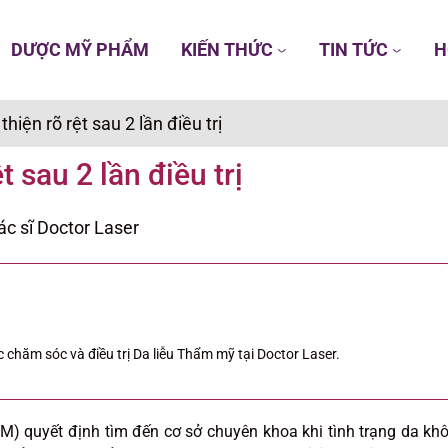
DƯỢC MỸ PHẨM
KIẾN THỨC
TIN TỨC
H
hiện rõ rệt sau 2 lần điều trị
 sau 2 lần điều trị
ác sĩ Doctor Laser
 chăm sóc và điều trị Da liễu Thẩm mỹ tại Doctor Laser.
CM) quyết định tìm đến cơ sở chuyên khoa khi tình trạng da kh