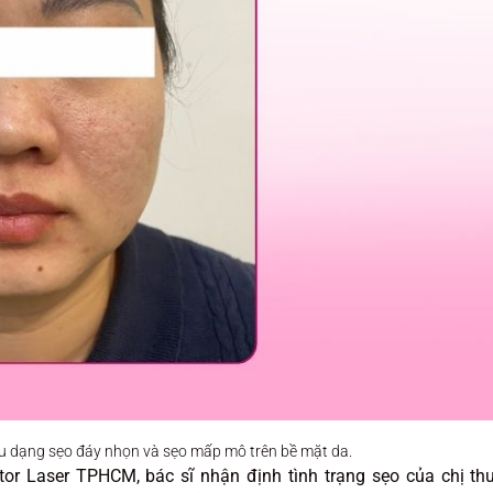
hiều dạng sẹo đáy nhọn và sẹo mấp mô trên bề mặt da.
r Laser TPHCM, bác sĩ nhận định tình trạng sẹo của chị th