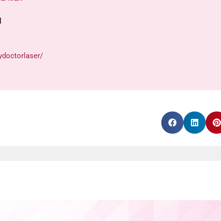
M
doctorlaser/