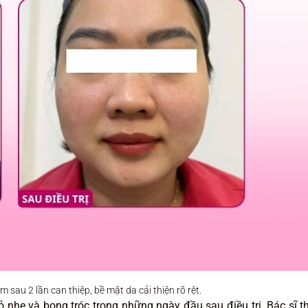
m sau 2 lần can thiệp, bề mặt da cải thiện rõ rệt.
đỏ nhẹ và bong tróc trong những ngày đầu sau điều trị. Bác sĩ t