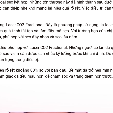
loại sẹo kết hợp. Những tổn thương này đã hình thành sâu dưới
n thiệp nhẹ khó mang lại hiệu quả rõ rệt. Việc điều trị cần 
bằng Laser CO2 Fractional. Đây là phương pháp sử dụng tia laser
ch quá trình tái tạo và làm đầy mô sẹo. Với trường hợp của chị 
, phù hợp với sẹo đáy nhọn và sẹo lâu năm.
ỗ đều phù hợp với Laser CO2 Fractional. Những người có làn da 
 sau viêm cần được cân nhắc kỹ lưỡng trước khi chỉ định. Do 
 trọng trong điều trị.
thiện rõ rệt khoảng 80% so với ban đầu. Bề mặt da trở nên mịn h
cảm giác da đều màu hơn, dễ chăm sóc và trang điểm hơn trước.