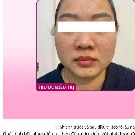
Hình ảnh trước và sau điều trị sẹo rỗ lâu nă
Quá trình hồi phục diễn ra theo đúng dự kiến, với giai đoạn 