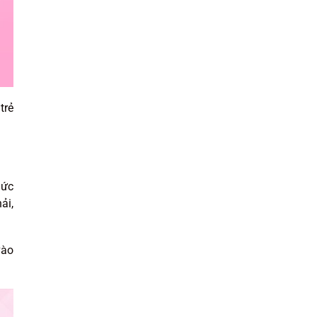
trẻ
mức
ải,
vào