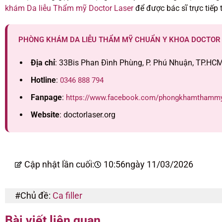
khám Da liễu Thẩm mỹ Doctor Laser
để được bác sĩ trực tiếp
PHÒNG KHÁM DA LIỄU THẨM MỸ CHUẨN Y KHOA DOCTOR
Địa chỉ
: 33Bis Phan Đình Phùng, P. Phú Nhuận, TP.HC
Hotline
:
0346 888 794
Fanpage
:
https://www.facebook.com/phongkhamthammy
Website
: doctorlaser.org
Cập nhật lần cuối:
10:56
ngày 11/03/2026
#Chủ đề:
Ca filler
Bài viết liên quan