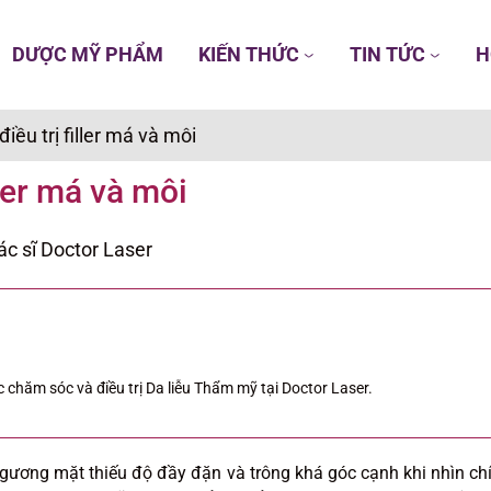
DƯỢC MỸ PHẨM
KIẾN THỨC
TIN TỨC
H
điều trị filler má và môi
ller má và môi
ác sĩ Doctor Laser
 chăm sóc và điều trị Da liễu Thẩm mỹ tại Doctor Laser.
gương mặt thiếu độ đầy đặn và trông khá góc cạnh khi nhìn ch