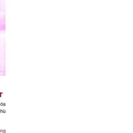
r
hóa
phù
òng