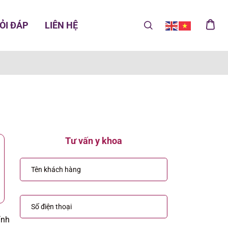
ỎI ĐÁP
LIÊN HỆ
Tư vấn y khoa
ính