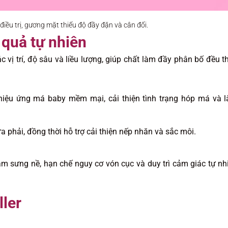
iều trị, gương mặt thiếu độ đầy đặn và cân đối.
 quả tự nhiên
c vị trí, độ sâu và liều lượng, giúp chất làm đầy phân bố đều t
o hiệu ứng má baby mềm mại, cải thiện tình trạng hóp má và 
a phải, đồng thời hỗ trợ cải thiện nếp nhăn và sắc môi.
m sưng nề, hạn chế nguy cơ vón cục và duy trì cảm giác tự nh
ller