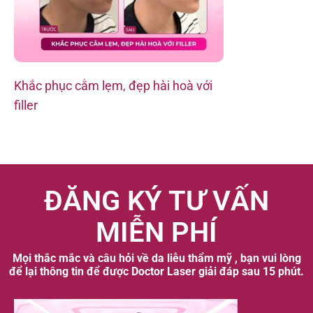
Khắc phục cằm lẹm, đẹp hài hoà với
Sau 2 buổi tiê
filler
hõm mắt
ĐĂNG KÝ TƯ VẤN
MIỄN PHÍ
Mọi thắc mắc và câu hỏi về da liễu thẩm mỹ , bạn vui lòng
để lại thông tin để được Doctor Laser giải đáp sau 15 phút.