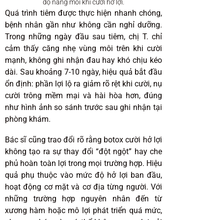
độ nâng môi khi cười hở lợi.
Quá trình tiêm được thực hiện nhanh chóng,
bệnh nhân gần như không cần nghỉ dưỡng.
Trong những ngày đầu sau tiêm, chị T. chỉ
cảm thấy căng nhẹ vùng môi trên khi cười
mạnh, không ghi nhận đau hay khó chịu kéo
dài. Sau khoảng 7-10 ngày, hiệu quả bắt đầu
ổn định: phần lợi lộ ra giảm rõ rệt khi cười, nụ
cười trông mềm mại và hài hòa hơn, đúng
như hình ảnh so sánh trước sau ghi nhận tại
phòng khám.
Bác sĩ cũng trao đổi rõ rằng botox cười hở lợi
không tạo ra sự thay đổi “đột ngột” hay che
phủ hoàn toàn lợi trong mọi trường hợp. Hiệu
quả phụ thuộc vào mức độ hở lợi ban đầu,
hoạt động cơ mặt và cơ địa từng người. Với
những trường hợp nguyên nhân đến từ
xương hàm hoặc mô lợi phát triển quá mức,