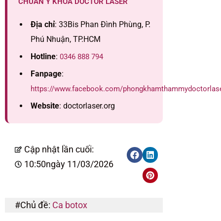
CHUẨN Y KHOA DOCTOR LASER
Địa chỉ
: 33Bis Phan Đình Phùng, P.
Phú Nhuận, TP.HCM
Hotline
:
0346 888 794
Fanpage
:
https://www.facebook.com/phongkhamthammydoctorlas
Website
: doctorlaser.org
Cập nhật lần cuối:
10:50
ngày 11/03/2026
#Chủ đề:
Ca botox