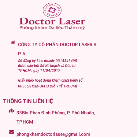
CÔNG TY CỔ PHẦN DOCTOR LASER S
P A
Số đăng ký kinh doanh: 0314343495
được cấp bởi Sở Kế hoạch và Đầu tư
TP.HCM ngày 11/04/2017
Giấy phép hoạt động khám chữa bệnh số
00566/HCM-GPHD (Sở Y tế TP.HCM)
THÔNG TIN LIÊN HỆ
33Bis Phan Đình Phùng, P. Phú Nhuận,
TP.HCM
phongkhamdoctorlaser@gmail.com