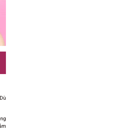
 Dù
ăng
iảm