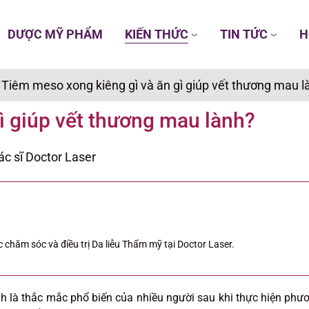
DƯỢC MỸ PHẨM
KIẾN THỨC
TIN TỨC
H
/
Tiêm meso xong kiêng gì và ăn gì giúp vết thương mau l
ì giúp vết thương mau lành?
ác sĩ Doctor Laser
 chăm sóc và điều trị Da liễu Thẩm mỹ tại Doctor Laser.
h là thắc mắc phổ biến của nhiều người sau khi thực hiện phư