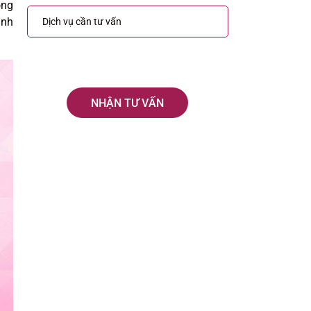
óng
ành