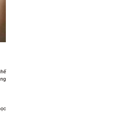
chế
ụng
học