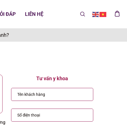
ỎI ĐÁP
LIÊN HỆ
ành?
Tư vấn y khoa
ơng