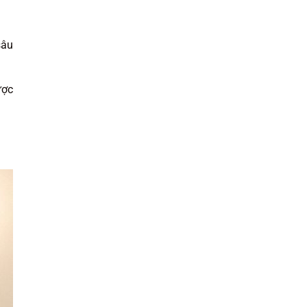
sâu
ược