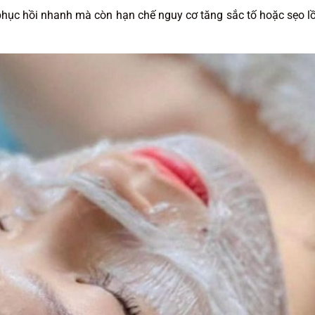
phục hồi nhanh mà còn hạn chế nguy cơ tăng sắc tố hoặc sẹo lồ