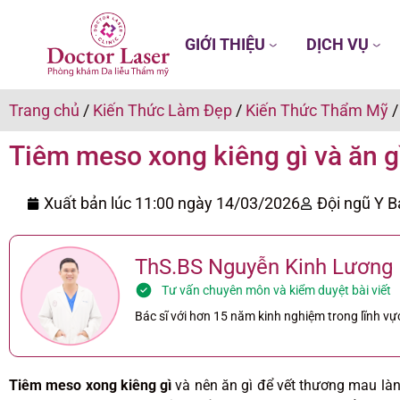
GIỚI THIỆU
DỊCH VỤ
Trang chủ
/
Kiến Thức Làm Đẹp
/
Kiến Thức Thẩm Mỹ
Tiêm meso xong kiêng gì và ăn g
Xuất bản lúc 11:00 ngày
14/03/2026
Đội ngũ Y B
ThS.BS Nguyễn Kinh Lương
Tư vấn chuyên môn và kiểm duyệt bài viết
Bác sĩ với hơn 15 năm kinh nghiệm trong lĩnh vực
Tiêm meso xong kiêng gì
và nên ăn gì để vết thương mau làn