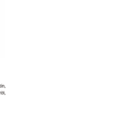
ín,
ời,