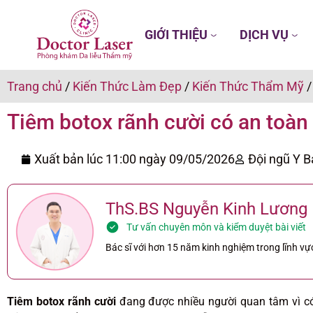
GIỚI THIỆU
DỊCH VỤ
Trang chủ
/
Kiến Thức Làm Đẹp
/
Kiến Thức Thẩm Mỹ
Tiêm botox rãnh cười có an toà
Xuất bản lúc 11:00 ngày
09/05/2026
Đội ngũ Y B
ThS.BS Nguyễn Kinh Lương
Tư vấn chuyên môn và kiểm duyệt bài viết
Bác sĩ với hơn 15 năm kinh nghiệm trong lĩnh vực
Tiêm botox rãnh cười
đang được nhiều người quan tâm vì c