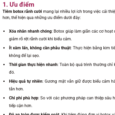
1. Ưu điểm
Tiêm botox rãnh cười
mang lại nhiều lợi ích trong việc cải t
hơn, thể hiện qua những ưu điểm dưới đây:
Xóa nhăn nhanh chóng
: Botox giúp làm giãn các cơ hoạ
giảm rõ rệt rãnh cười khi biểu cảm.
Ít xâm lấn, không cần phẫu thuật
: Thực hiện bằng kim t
không để lại sẹo.
Thời gian thực hiện nhanh
: Toàn bộ quá trình thường chỉ
đó.
Hiệu quả tự nhiên
: Gương mặt vẫn giữ được biểu cảm hài
tắn hơn.
Chi phí phù hợp
: So với các phương pháp can thiệp sâu 
tiếp cận hơn.
Độ an toàn được kiểm soát
: Khi tiêm đúng đơn vị botox 