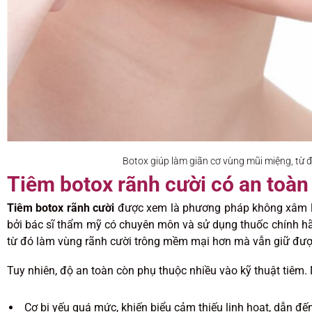
Botox giúp làm giãn cơ vùng mũi miệng, từ 
Tiêm botox rãnh cười có an toà
Tiêm botox rãnh cười
được xem là phương pháp không xâm lấn 
bởi bác sĩ thẩm mỹ có chuyên môn và sử dụng thuốc chính hãn
từ đó làm vùng rãnh cười trông mềm mại hơn mà vẫn giữ đượ
Tuy nhiên, độ an toàn còn phụ thuộc nhiều vào kỹ thuật tiêm.
Cơ bị yếu quá mức, khiến biểu cảm thiếu linh hoạt, dẫn đế