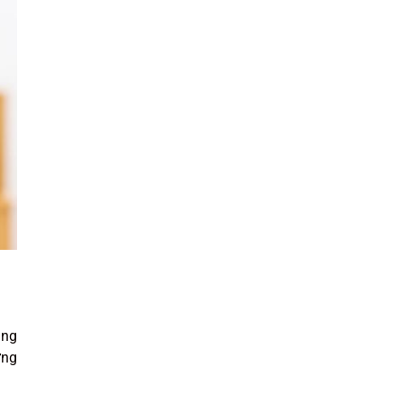
ùng
ững