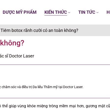
DƯỢC MỸ PHẨM
KIẾN THỨC
TIN TỨC
H
/
Tiêm botox rãnh cười có an toàn không?
n không?
ác sĩ Doctor Laser
 chăm sóc và điều trị Da liễu Thẩm mỹ tại Doctor Laser.
ó thể giúp vùng khóe miệng trông mềm mại hơn, gương mặt c