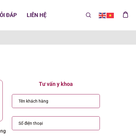
ỎI ĐÁP
LIÊN HỆ
Tư vấn y khoa
ũng