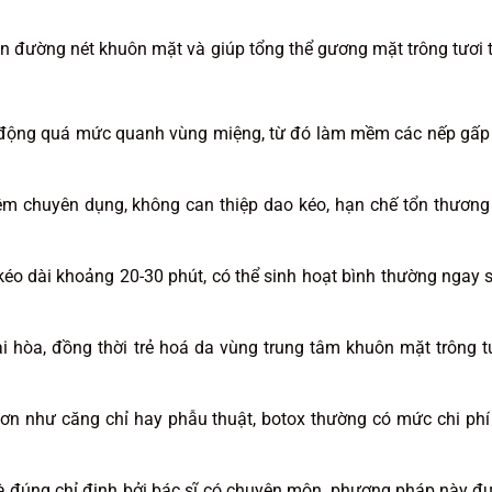
hiện đường nét khuôn mặt và giúp tổng thể gương mặt trông tươi 
t động quá mức quanh vùng miệng, từ đó làm mềm các nếp gấp
iêm chuyên dụng, không can thiệp dao kéo, hạn chế tổn thương
 kéo dài khoảng 20-30 phút, có thể sinh hoạt bình thường ngay 
 hòa, đồng thời trẻ hoá da vùng trung tâm khuôn mặt trông t
hơn như căng chỉ hay phẫu thuật, botox thường có mức chi phí
và đúng chỉ định bởi bác sĩ có chuyên môn, phương pháp này đ