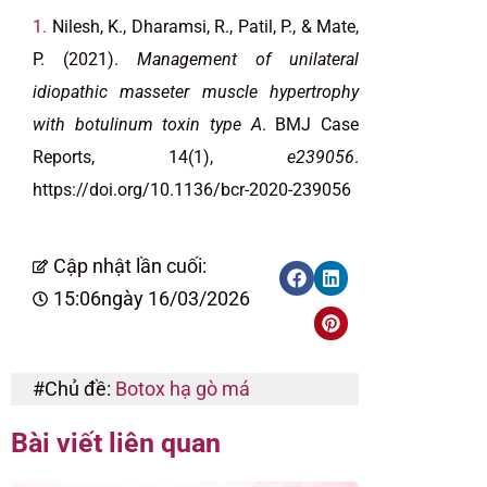
Nilesh, K., Dharamsi, R., Patil, P., & Mate,
P. (2021).
Management of unilateral
idiopathic masseter muscle hypertrophy
with botulinum toxin type A
. BMJ Case
Reports, 14(1),
e239056
.
https://doi.org/10.1136/bcr-2020-239056
Cập nhật lần cuối:
15:06
ngày 16/03/2026
#Chủ đề:
Botox hạ gò má
Bài viết liên quan