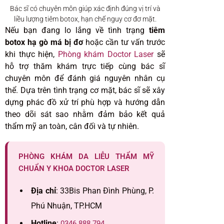
Bác sĩ có chuyên môn giúp xác định đúng vị trí và
liều lượng tiêm botox, hạn chế nguy cơ đơ mặt.
Nếu bạn đang lo lắng về tình trạng
tiêm
botox hạ gò má bị đơ
hoặc cần tư vấn trước
khi thực hiện,
Phòng khám Doctor Laser
sẽ
hỗ trợ thăm khám trực tiếp cùng bác sĩ
chuyên môn để đánh giá nguyên nhân cụ
thể. Dựa trên tình trạng cơ mặt, bác sĩ sẽ xây
dựng phác đồ xử trí phù hợp và hướng dẫn
theo dõi sát sao nhằm đảm bảo kết quả
thẩm mỹ an toàn, cân đối và tự nhiên.
PHÒNG KHÁM DA LIỄU THẨM MỸ
CHUẨN Y KHOA DOCTOR LASER
Địa chỉ
: 33Bis Phan Đình Phùng, P.
Phú Nhuận, TP.HCM
Hotline
:
0346 888 794