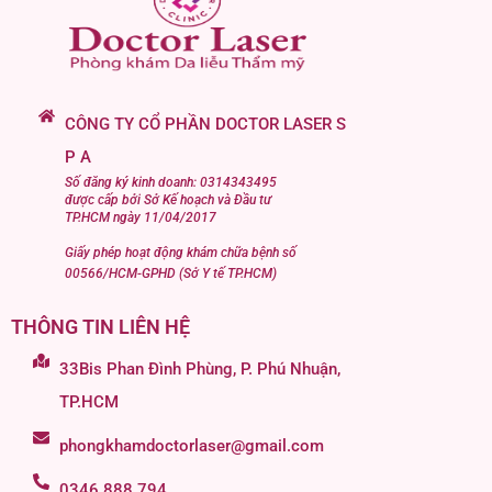
CÔNG TY CỔ PHẦN DOCTOR LASER S
P A
Số đăng ký kinh doanh: 0314343495
được cấp bởi Sở Kế hoạch và Đầu tư
TP.HCM ngày 11/04/2017
Giấy phép hoạt động khám chữa bệnh số
00566/HCM-GPHD (Sở Y tế TP.HCM)
THÔNG TIN LIÊN HỆ
33Bis Phan Đình Phùng, P. Phú Nhuận,
TP.HCM
phongkhamdoctorlaser@gmail.com
0346 888 794