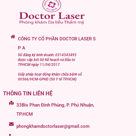
CÔNG TY CỔ PHẦN DOCTOR LASER S
P A
Số đăng ký kinh doanh: 0314343495
được cấp bởi Sở Kế hoạch và Đầu tư
TP.HCM ngày 11/04/2017
Giấy phép hoạt động khám chữa bệnh số
00566/HCM-GPHD (Sở Y tế TP.HCM)
THÔNG TIN LIÊN HỆ
33Bis Phan Đình Phùng, P. Phú Nhuận,
TP.HCM
phongkhamdoctorlaser@gmail.com