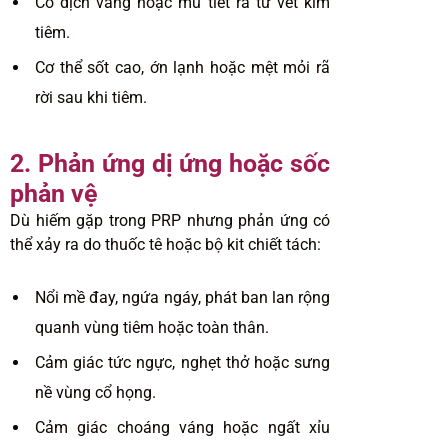
Có dịch vàng hoặc mủ tiết ra từ vết kim
tiêm.
Cơ thể sốt cao, ớn lạnh hoặc mệt mỏi rã
rời sau khi tiêm.
2. Phản ứng dị ứng hoặc sốc
phản vệ
Dù hiếm gặp trong PRP nhưng phản ứng có
thể xảy ra do thuốc tê hoặc bộ kit chiết tách:
Nổi mề đay, ngứa ngáy, phát ban lan rộng
quanh vùng tiêm hoặc toàn thân.
Cảm giác tức ngực, nghẹt thở hoặc sưng
nề vùng cổ họng.
Cảm giác choáng váng hoặc ngất xỉu