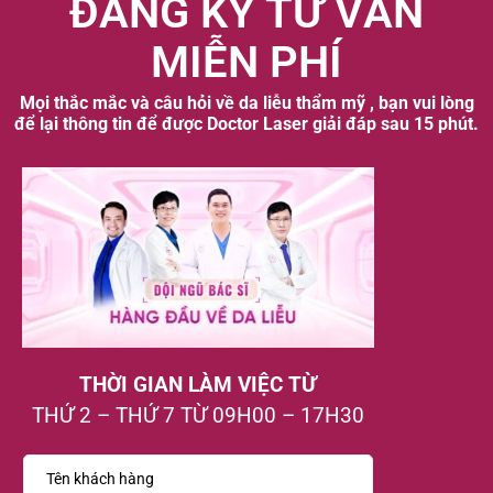
ĐĂNG KÝ TƯ VẤN
MIỄN PHÍ
Mọi thắc mắc và câu hỏi về da liễu thẩm mỹ , bạn vui lòng
để lại thông tin để được Doctor Laser giải đáp sau 15 phút.
THỜI GIAN LÀM VIỆC TỪ
THỨ 2 – THỨ 7 TỪ 09H00 – 17H30