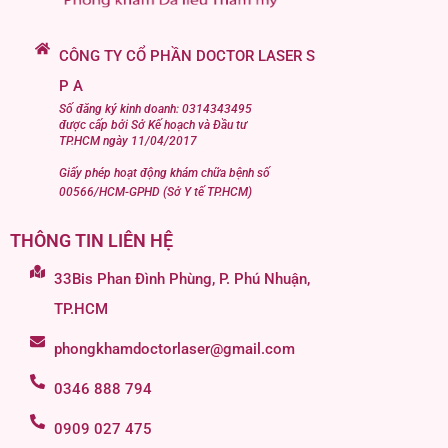
CÔNG TY CỔ PHẦN DOCTOR LASER S
P A
Số đăng ký kinh doanh: 0314343495
được cấp bởi Sở Kế hoạch và Đầu tư
TP.HCM ngày 11/04/2017
Giấy phép hoạt động khám chữa bệnh số
00566/HCM-GPHD (Sở Y tế TP.HCM)
THÔNG TIN LIÊN HỆ
33Bis Phan Đình Phùng, P. Phú Nhuận,
TP.HCM
phongkhamdoctorlaser@gmail.com
0346 888 794
0909 027 475