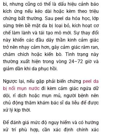
bì, nhưng cũng có thể là dấu hiệu cảnh báo
kích ứng nếu kéo dài hoặc kèm theo triệu
chứng bất thường. Sau peel da hóa học, lớp
sừng trên bề mặt da bị loại bỏ, kích hoạt cơ
chế làm lành và tái tạo mô mới. Sự thay đổi
này khiến các đầu dây thần kinh cảm giác
trở nên nhạy cảm hơn, gây cảm giác râm ran,
châm chích hoặc kiến bò. Tình trạng này
thường xuất hiện trong vòng 24–72 giờ và
giảm dần khi da phục hồi.
Ngược lại, nếu gặp phải biến chứng
peel da
bị nổi mụn nước
đi kèm cảm giác ngứa dữ
dội, rỉ dịch hoặc mụn mủ, người bệnh nên
chủ động thăm khám bác sĩ da liễu để được
xử lý kịp thời.
Để đánh giá mức độ nguy hiểm và có hướng
xử trí phù hợp, cần xác định chính xác