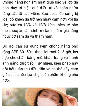
Chống nắng nghiêm ngặt giúp bảo vệ lớp da
non, duy trì hiệu quả điều trị và ngăn ngừa
tăng sắc tố sau viêm. Sau peel, lớp sừng bị
loại bỏ khiến da trở nên nhạy cảm hơn với tia
UV; bức xạ UVA và UVB kích thích tế bào
melanocyte sản sinh melanin, làm gia tăng
nguy cơ sạm da và thâm nám.
Do đó, cần sử dụng kem chống nắng phổ
rộng SPF 30–50+, thoa lại mỗi 2–3 giờ, kết
hợp che chắn bằng mũ, khẩu trang và tránh
ánh nắng trực tiếp. Tuy nhiên, biện pháp này
đòi hỏi tuân thủ đều đặn và có thể gây cảm
giác bí da nếu lựa chọn sản phẩm không phù
hợp.