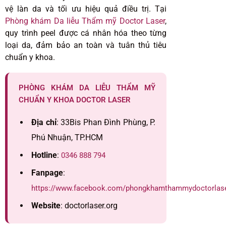
vệ làn da và tối ưu hiệu quả điều trị. Tại
Phòng khám Da liễu Thẩm mỹ Doctor Laser
,
quy trình peel được cá nhân hóa theo từng
loại da, đảm bảo an toàn và tuân thủ tiêu
chuẩn y khoa.
PHÒNG KHÁM DA LIỄU THẨM MỸ
CHUẨN Y KHOA DOCTOR LASER
Địa chỉ
: 33Bis Phan Đình Phùng, P.
Phú Nhuận, TP.HCM
Hotline
:
0346 888 794
Fanpage
:
https://www.facebook.com/phongkhamthammydoctorlas
Website
: doctorlaser.org