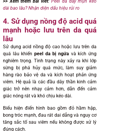
>> Xem thêm bài viết
:
Peel da đẩy mụn kéo
dài bao lâu? Nhận diện dấu hiệu rủi ro
4. Sử dụng nồng độ acid quá
mạnh hoặc lưu trên da quá
lâu
Sử dụng acid nồng độ cao hoặc lưu trên da
quá lâu khiến
peel da bị ngứa
và kích ứng
nghiêm trọng. Tình trạng này xảy ra khi lớp
sừng bị phá hủy quá mức, làm suy giảm
hàng rào bảo vệ da và kích hoạt phản ứng
viêm. Hệ quả là các đầu dây thần kinh cảm
giác trở nên nhạy cảm hơn, dẫn đến cảm
giác nóng rát và khó chịu kéo dài.
Biểu hiện điển hình bao gồm đỏ hầm hập,
bong tróc mạnh, đau rát dai dẳng và nguy cơ
tăng sắc tố sau viêm nếu không được xử lý
đúng cách.