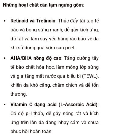
Những hoạt chất cần tạm ngưng gồm
:
Retinoid và Tretinoin
: Thúc đẩy tái tạo tế
bào và bong sừng mạnh, dễ gây kích ứng,
đỏ rát và làm suy yếu hàng rào bảo vệ da
khi sử dụng quá sớm sau peel.
AHA/BHA nồng độ cao
: Tăng cường tẩy
tế bào chết hóa học, làm mỏng lớp sừng
và gia tăng mất nước qua biểu bì (TEWL),
khiến da khô căng, châm chích và dễ tổn
thương.
Vitamin C dạng acid (L-Ascorbic Acid)
:
Có độ pH thấp, dễ gây nóng rát và kích
ứng trên làn da đang nhạy cảm và chưa
phục hồi hoàn toàn.