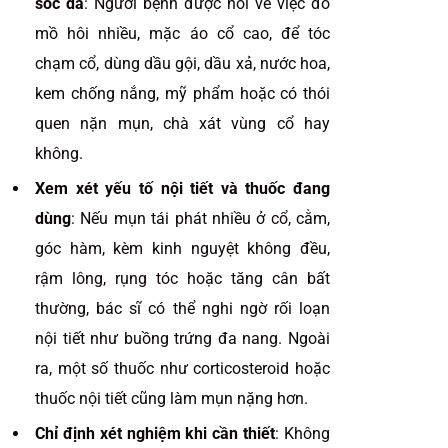
sóc da
: Người bệnh được hỏi về việc đổ
mồ hôi nhiều, mặc áo cổ cao, để tóc
chạm cổ, dùng dầu gội, dầu xả, nước hoa,
kem chống nắng, mỹ phẩm hoặc có thói
quen nặn mụn, chà xát vùng cổ hay
không.
Xem xét yếu tố nội tiết và thuốc đang
dùng
: Nếu mụn tái phát nhiều ở cổ, cằm,
góc hàm, kèm kinh nguyệt không đều,
rậm lông, rụng tóc hoặc tăng cân bất
thường, bác sĩ có thể nghi ngờ rối loạn
nội tiết như buồng trứng đa nang. Ngoài
ra, một số thuốc như corticosteroid hoặc
thuốc nội tiết cũng làm mụn nặng hơn.
Chỉ định xét nghiệm khi cần thiết
: Không