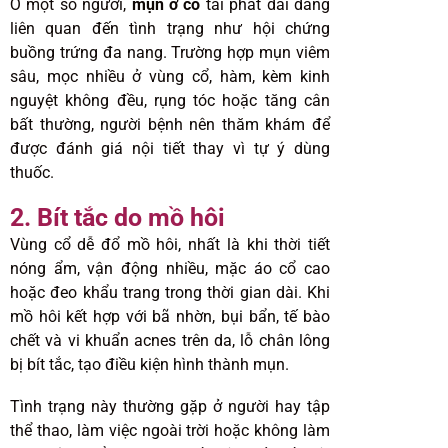
Ở một số người,
mụn ở cổ
tái phát dai dẳng
liên quan đến tình trạng như hội chứng
buồng trứng đa nang. Trường hợp mụn viêm
sâu, mọc nhiều ở vùng cổ, hàm, kèm kinh
nguyệt không đều, rụng tóc hoặc tăng cân
bất thường, người bệnh nên thăm khám để
được đánh giá nội tiết thay vì tự ý dùng
thuốc.
2. Bít tắc do mồ hôi
Vùng cổ dễ đổ mồ hôi, nhất là khi thời tiết
nóng ẩm, vận động nhiều, mặc áo cổ cao
hoặc đeo khẩu trang trong thời gian dài. Khi
mồ hôi kết hợp với bã nhờn, bụi bẩn, tế bào
chết và vi khuẩn acnes trên da, lỗ chân lông
bị bít tắc, tạo điều kiện hình thành mụn.
Tình trạng này thường gặp ở người hay tập
thể thao, làm việc ngoài trời hoặc không làm