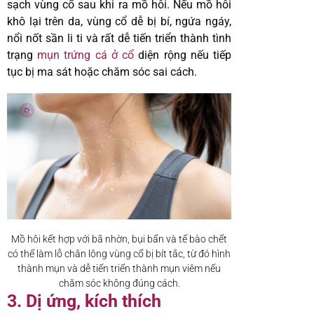
sạch vùng cổ sau khi ra mồ hôi. Nếu mồ hôi
khô lại trên da, vùng cổ dễ bị bí, ngứa ngáy,
nổi nốt sần li ti và rất dễ tiến triển thành tình
trạng
mụn trứng cá ở cổ
diện rộng nếu tiếp
tục bị ma sát hoặc chăm sóc sai cách.
Mồ hôi kết hợp với bã nhờn, bụi bẩn và tế bào chết
có thể làm lỗ chân lông vùng cổ bị bít tắc, từ đó hình
thành mụn và dễ tiến triển thành mụn viêm nếu
chăm sóc không đúng cách.
3. Dị ứng, kích thích