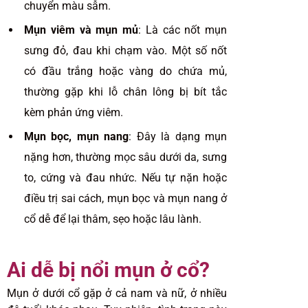
chuyển màu sẫm.
Mụn viêm và mụn mủ
: Là các nốt mụn
sưng đỏ, đau khi chạm vào. Một số nốt
có đầu trắng hoặc vàng do chứa mủ,
thường gặp khi lỗ chân lông bị bít tắc
kèm phản ứng viêm.
Mụn bọc, mụn nang
: Đây là dạng mụn
nặng hơn, thường mọc sâu dưới da, sưng
to, cứng và đau nhức. Nếu tự nặn hoặc
điều trị sai cách, mụn bọc và mụn nang ở
cổ dễ để lại thâm, sẹo hoặc lâu lành.
Ai dễ bị nổi mụn ở cổ?
Mụn ở dưới cổ gặp ở cả nam và nữ, ở nhiều