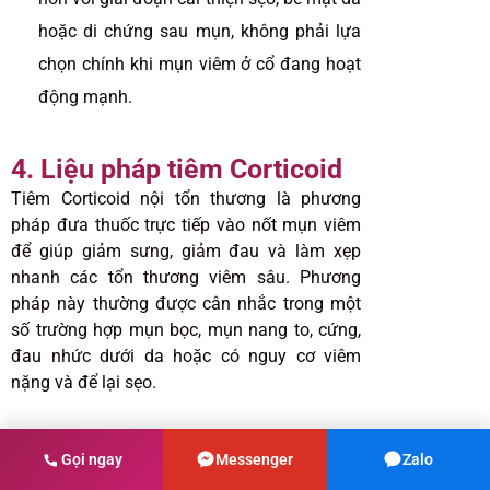
hoặc di chứng sau mụn, không phải lựa
chọn chính khi mụn viêm ở cổ đang hoạt
động mạnh.
4. Liệu pháp tiêm Corticoid
Tiêm Corticoid nội tổn thương là phương
pháp đưa thuốc trực tiếp vào nốt mụn viêm
để giúp giảm sưng, giảm đau và làm xẹp
nhanh các tổn thương viêm sâu. Phương
pháp này thường được cân nhắc trong một
số trường hợp mụn bọc, mụn nang to, cứng,
đau nhức dưới da hoặc có nguy cơ viêm
nặng và để lại sẹo.
Loại mụn phù hợp
: Mụn bọc, mụn nang,
Gọi ngay
Messenger
Zalo
cục mụn viêm sâu, sưng to, đau và sờ