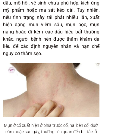
dầu, mồ hôi, vệ sinh chưa phù hợp, kích ứng
mỹ phẩm hoặc ma sát kéo dài. Tuy nhiên,
nếu tình trạng này tái phát nhiều lần, xuất
hiện dạng mụn viêm sâu, mụn bọc, mụn
nang hoặc đi kèm các dấu hiệu bất thường
khác, người bệnh nên được thăm khám da
liễu để xác định nguyên nhân và hạn chế
nguy cơ thâm sẹo.
Mụn ở cổ xuất hiện ở phía trước cổ, hai bên cổ, dưới
cằm hoặc sau gáy, thường liên quan đến bít tắc lỗ