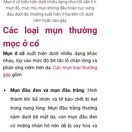
Mụn ở cổ biểu hiện dưới nhiều dạng như nốt sần li ti,
mụn đỏ, mụn mủ, mụn không đầu hoặc cục sưng
đau dưới da, thường xuất hiện ở hai bên cổ, dưới
cằm hoặc sau gáy.
Các loại mụn thường
mọc ở cổ
Mụn ở cổ
xuất hiện dưới nhiều dạng khác
nhau, tùy vào mức độ bít tắc lỗ chân lông và
phản ứng viêm trên da.
Các mụn loại thường
gặp
gồm:
Mụn đầu đen và mụn đầu trắng
: Hình
thành khi bã nhờn và tế bào chết bị kẹt
trong nang lông. Mụn đầu trắng thường
nằm dưới bề mặt da, còn mụn đầu đen
có miệng nhân hở nên dễ bị oxy hóa và