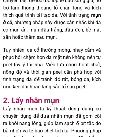
chuyên biệt để loại bỏ lớp tế bào sừng già, hỗ
trợ làm thông thoáng lỗ chân lông và kích
thích quá trình tái tạo da. Với tình trạng
mụn
ở cổ
, phương pháp này được cân nhắc khi da
có mụn ẩn, mụn đầu trắng, đầu đen, bề mặt
sần hoặc thâm sau mụn.
Tuy nhiên, da cổ thường mỏng, nhạy cảm và
phục hồi chậm hơn da mặt nên không nên tự
peel tùy ý tại nhà. Việc lựa chọn hoạt chất,
nồng độ và thời gian peel cần phù hợp với
tình trạng da để tránh đỏ rát, bỏng da, kích
ứng kéo dài hoặc tăng sắc tố sau peel.
2. Lấy nhân mụn
Lấy nhân mụn là kỹ thuật dùng dụng cụ
chuyên dụng để đưa nhân mụn đã gom cồi
ra khỏi nang lông, giúp làm sạch ổ bít tắc do
bã nhờn và tế bào chết tích tụ. Phương pháp