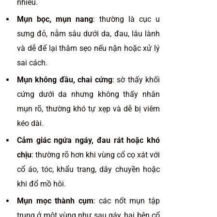
nhiều.
Mụn bọc, mụn nang
: thường là cục u
sưng đỏ, nằm sâu dưới da, đau, lâu lành
và dễ để lại thâm sẹo nếu nặn hoặc xử lý
sai cách.
Mụn không đầu, chai cứng
: sờ thấy khối
cứng dưới da nhưng không thấy nhân
mụn rõ, thường khó tự xẹp và dễ bị viêm
kéo dài.
Cảm giác ngứa ngáy, đau rát hoặc khó
chịu
: thường rõ hơn khi vùng cổ cọ xát với
cổ áo, tóc, khẩu trang, dây chuyền hoặc
khi đổ mồ hôi.
Mụn mọc thành cụm
: các nốt mụn tập
trung ở một vùng như sau gáy, hai bên cổ