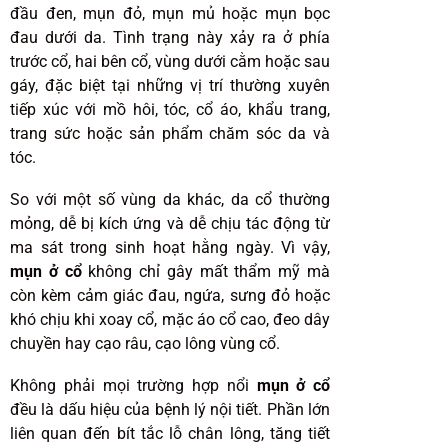
đầu đen, mụn đỏ, mụn mủ hoặc mụn bọc
đau dưới da. Tình trạng này xảy ra ở phía
trước cổ, hai bên cổ, vùng dưới cằm hoặc sau
gáy, đặc biệt tại những vị trí thường xuyên
tiếp xúc với mồ hôi, tóc, cổ áo, khẩu trang,
trang sức hoặc sản phẩm chăm sóc da và
tóc.
So với một số vùng da khác, da cổ thường
mỏng, dễ bị kích ứng và dễ chịu tác động từ
ma sát trong sinh hoạt hằng ngày. Vì vậy,
mụn ở cổ
không chỉ gây mất thẩm mỹ mà
còn kèm cảm giác đau, ngứa, sưng đỏ hoặc
khó chịu khi xoay cổ, mặc áo cổ cao, đeo dây
chuyền hay cạo râu, cạo lông vùng cổ.
Không phải mọi trường hợp nổi
mụn ở cổ
đều là dấu hiệu của bệnh lý nội tiết. Phần lớn
liên quan đến bít tắc lỗ chân lông, tăng tiết