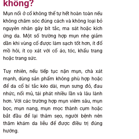
không?
Mụn nổi ở cổ không thể tự hết hoàn toàn nếu
không chăm sóc đúng cách và không loại bỏ
nguyên nhân gây bít tắc, ma sát hoặc kích
ứng da. Một số trường hợp mụn nhẹ giảm
dần khi vùng cổ được làm sạch tốt hơn, ít đổ
mồ hôi, ít cọ xát với cổ áo, tóc, khẩu trang
hoặc trang sức.
Tuy nhiên, nếu tiếp tục nặn mụn, chà xát
mạnh, dùng sản phẩm không phù hợp hoặc
để da cổ bí tắc kéo dài, mụn sưng đỏ, đau
nhức, nổi mủ, tái phát nhiều lần và lâu lành
hơn. Với các trường hợp mụn viêm sâu, mụn
bọc, mụn nang, mụn mọc thành cụm hoặc
bắt đầu để lại thâm sẹo, người bệnh nên
thăm khám da liễu để được điều trị đúng
hướng.