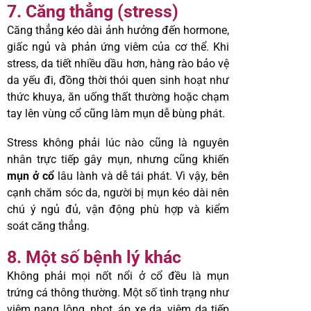
7. Căng thẳng (stress)
Căng thẳng kéo dài ảnh hưởng đến hormone,
giấc ngủ và phản ứng viêm của cơ thể. Khi
stress, da tiết nhiều dầu hơn, hàng rào bảo vệ
da yếu đi, đồng thời thói quen sinh hoạt như
thức khuya, ăn uống thất thường hoặc chạm
tay lên vùng cổ cũng làm mụn dễ bùng phát.
Stress không phải lúc nào cũng là nguyên
nhân trực tiếp gây mụn, nhưng cũng khiến
mụn ở cổ
lâu lành và dễ tái phát. Vì vậy, bên
cạnh chăm sóc da, người bị mụn kéo dài nên
chú ý ngủ đủ, vận động phù hợp và kiểm
soát căng thẳng.
8. Một số bệnh lý khác
Không phải mọi nốt nổi ở cổ đều là mụn
trứng cá thông thường. Một số tình trạng như
viêm nang lông, nhọt, áp xe da, viêm da tiếp