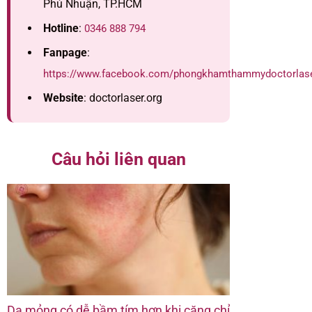
Phú Nhuận, TP.HCM
Hotline
:
0346 888 794
Fanpage
:
https://www.facebook.com/phongkhamthammydoctorlas
Website
: doctorlaser.org
Câu hỏi liên quan
Da mỏng có dễ bầm tím hơn khi căng chỉ