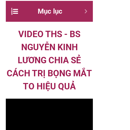
Mục lục
VIDEO THS - BS
NGUYỄN KINH
LƯƠNG CHIA SẺ
CÁCH TRỊ BỌNG MẮT
TO HIỆU QUẢ