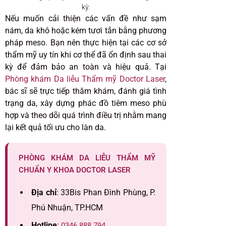
kỳ.
Nếu muốn cải thiện các vấn đề như sạm
nám, da khô hoặc kém tươi tắn bằng phương
pháp meso. Bạn nên thực hiện tại các cơ sở
thẩm mỹ uy tín khi cơ thể đã ổn định sau thai
kỳ để đảm bảo an toàn và hiệu quả. Tại
Phòng khám Da liễu Thẩm mỹ Doctor Laser
,
bác sĩ sẽ trực tiếp thăm khám, đánh giá tình
trạng da, xây dựng phác đồ tiêm meso phù
hợp và theo dõi quá trình điều trị nhằm mang
lại kết quả tối ưu cho làn da.
PHÒNG KHÁM DA LIỄU THẨM MỸ
CHUẨN Y KHOA DOCTOR LASER
Địa chỉ
: 33Bis Phan Đình Phùng, P.
Phú Nhuận, TP.HCM
Hotline
:
0346 888 794