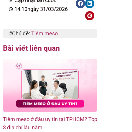
Cập nhật lần cuối:
14:10
ngày 31/03/2026
#Chủ đề:
Tiêm meso
Bài viết liên quan
Tiêm meso ở đâu uy tín tại TPHCM? Top
Tiêm meso bao
3 địa chỉ lâu năm
yếu tố ảnh h