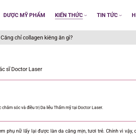
DƯỢC MỸ PHẨM
KIẾN THỨC
TIN TỨC
H
/
Căng chỉ collagen kiêng ăn gì?
ác sĩ Doctor Laser
 chăm sóc và điều trị Da liễu Thẩm mỹ tại Doctor Laser.
m phụ nữ lấy lại được làn da căng mịn, tươi trẻ. Chính vì vậy, 