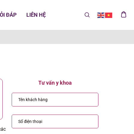
ỎI ĐÁP
LIÊN HỆ
Tư vấn y khoa
các