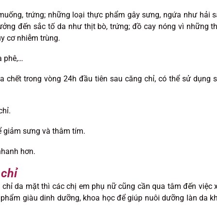
muống, trứng; những loại thực phẩm gây sưng, ngứa như hải s
ởng đến sắc tố da như thịt bò, trứng; đồ cay nóng vì những t
y cơ nhiễm trùng.
cà phê,…
a chết trong vòng 24h đầu tiên sau căng chỉ, có thể sử dụng 
chỉ.
ể giảm sưng và thâm tím.
 nhanh hơn.
 chỉ
 chỉ da mặt thì các chị em phụ nữ cũng cần qua tâm đến việc 
 phẩm giàu dinh dưỡng, khoa học để giúp nuôi dưỡng làn da k