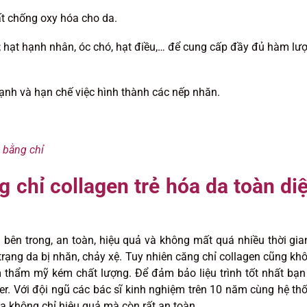
hất chống oxy hóa cho da.
; hạt hạnh nhân, óc chó, hạt điều,… để cung cấp đầy đủ hàm lư
h và hạn chế việc hình thành các nếp nhăn.
 bằng chỉ
 chỉ collagen trẻ hóa da toàn di
u bên trong, an toàn, hiệu quả và không mất quá nhiều thời gia
 trạng da bị nhăn, chảy xệ. Tuy nhiên căng chỉ collagen cũng kh
 thẩm mỹ kém chất lượng. Để đảm bảo liệu trình tốt nhất bạn
r. Với đội ngũ các bác sĩ kinh nghiệm trên 10 năm cùng hệ th
a không chỉ hiệu quả mà còn rất an toàn.