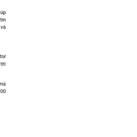
iúp
tin
 và
tor
ược
 mà
000