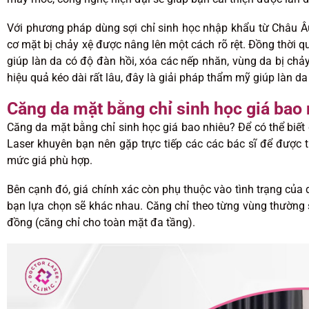
Với phương pháp dùng sợi chỉ sinh học nhập khẩu từ Châu Âu,
cơ mặt bị chảy xệ được nâng lên một cách rõ rệt. Đồng thời quá 
giúp làn da có độ đàn hồi, xóa các nếp nhăn, vùng da bị chả
hiệu quả kéo dài rất lâu, đây là giải pháp thẩm mỹ giúp làn d
Căng da mặt bằng chỉ sinh học giá bao
Căng da mặt bằng chỉ sinh học giá bao nhiêu? Để có thể biết
Laser khuyên bạn nên gặp trực tiếp các các bác sĩ để được
mức giá phù hợp.
Bên cạnh đó, giá chính xác còn phụ thuộc vào tình trạng của
bạn lựa chọn sẽ khác nhau. Căng chỉ theo từng vùng thường
đồng (căng chỉ cho toàn mặt đa tầng).