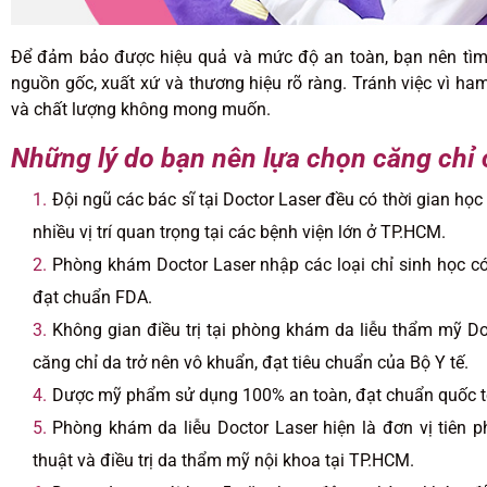
Để đảm bảo được hiệu quả và mức độ an toàn, bạn nên tìm h
nguồn gốc, xuất xứ và thương hiệu rõ ràng. Tránh việc vì ha
và chất lượng không mong muốn.
Những lý do bạn nên lựa chọn căng chỉ c
Đội ngũ các bác sĩ tại Doctor Laser đều có thời gian học
nhiều vị trí quan trọng tại các bệnh viện lớn ở TP.HCM.
Phòng khám Doctor Laser nhập các loại chỉ sinh học có
đạt chuẩn FDA.
Không gian điều trị tại phòng khám da liễu thẩm mỹ Do
căng chỉ da trở nên vô khuẩn, đạt tiêu chuẩn của Bộ Y tế.
Dược mỹ phẩm sử dụng 100% an toàn, đạt chuẩn quốc tế t
Phòng khám da liễu Doctor Laser hiện là đơn vị tiên 
thuật và điều trị da thẩm mỹ nội khoa tại TP.HCM.