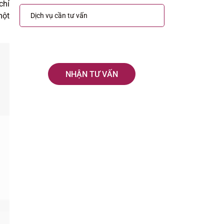
chỉ
một