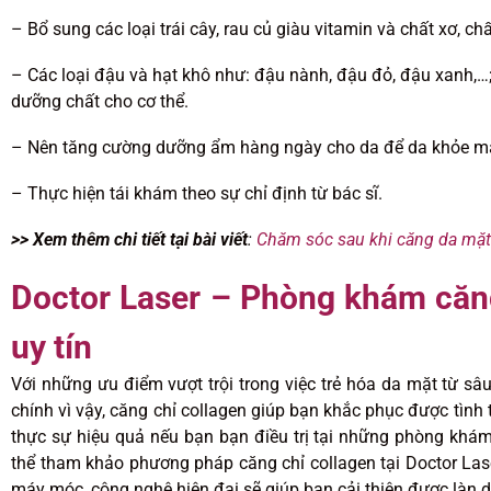
– Bổ sung các loại trái cây, rau củ giàu vitamin và chất xơ, c
– Các loại đậu và hạt khô như: đậu nành, đậu đỏ, đậu xanh,…
dưỡng chất cho cơ thể.
– Nên tăng cường dưỡng ẩm hàng ngày cho da để da khỏe mạn
– Thực hiện tái khám theo sự chỉ định từ bác sĩ.
>> Xem thêm chi tiết tại bài viết
:
Chăm sóc sau khi căng da mặt
Doctor Laser – Phòng khám căng
uy tín
Với những ưu điểm vượt trội trong việc trẻ hóa da mặt từ sâ
chính vì vậy, căng chỉ collagen giúp bạn khắc phục được tình
thực sự hiệu quả nếu bạn bạn điều trị tại những phòng khám
thể tham khảo phương pháp căng chỉ collagen tại Doctor Lase
máy móc, công nghệ hiện đại sẽ giúp bạn cải thiện được làn d