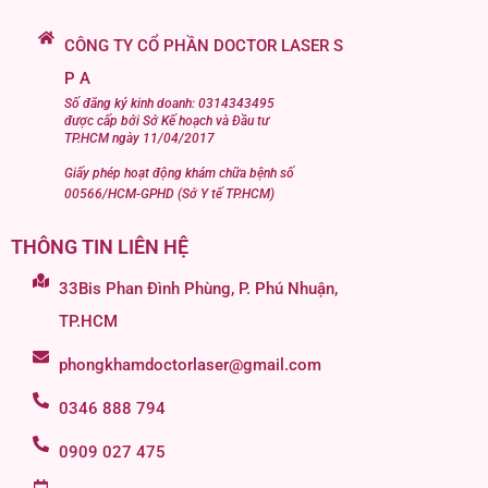
CÔNG TY CỔ PHẦN DOCTOR LASER S
P A
Số đăng ký kinh doanh: 0314343495
được cấp bởi Sở Kế hoạch và Đầu tư
TP.HCM ngày 11/04/2017
Giấy phép hoạt động khám chữa bệnh số
00566/HCM-GPHD (Sở Y tế TP.HCM)
THÔNG TIN LIÊN HỆ
33Bis Phan Đình Phùng, P. Phú Nhuận,
TP.HCM
phongkhamdoctorlaser@gmail.com
0346 888 794
0909 027 475