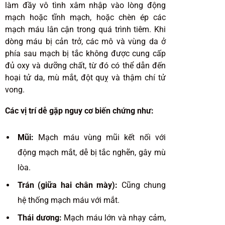
làm đầy vô tình xâm nhập vào lòng động
mạch hoặc tĩnh mạch, hoặc chèn ép các
mạch máu lân cận trong quá trình tiêm. Khi
dòng máu bị cản trở, các mô và vùng da ở
phía sau mạch bị tắc không được cung cấp
đủ oxy và dưỡng chất, từ đó có thể dẫn đến
hoại tử da, mù mắt, đột quỵ và thậm chí tử
vong.
Các vị trí dễ gặp nguy cơ biến chứng như:
Mũi:
Mạch máu vùng mũi kết nối với
động mạch mắt, dễ bị tắc nghẽn, gây mù
lòa.
Trán (giữa hai chân mày):
Cũng chung
hệ thống mạch máu với mắt.
Thái dương:
Mạch máu lớn và nhạy cảm,