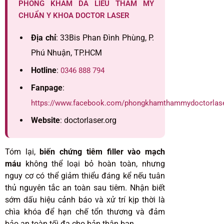
PHÒNG KHÁM DA LIỄU THẨM MỸ
CHUẨN Y KHOA DOCTOR LASER
Địa chỉ
: 33Bis Phan Đình Phùng, P.
Phú Nhuận, TP.HCM
Hotline
:
0346 888 794
Fanpage
:
https://www.facebook.com/phongkhamthammydoctorlas
Website
: doctorlaser.org
Tóm lại,
biến chứng tiêm filler vào mạch
máu
không thể loại bỏ hoàn toàn, nhưng
nguy cơ có thể giảm thiểu đáng kể nếu tuân
thủ nguyên tắc an toàn sau tiêm. Nhận biết
sớm dấu hiệu cảnh báo và xử trí kịp thời là
chìa khóa để hạn chế tổn thương và đảm
bảo an toàn tối đa cho bản thân bạn.